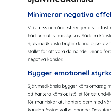
Minimerar negativa effe
Vid stress och ångest reagerar vi oftast me
hårt och att vi misslyckas. Sådana känsl
Självmedkänsla bryter denna cykel av ta
stället för att vara dömande. Denna fö
negativa känslor.
Bygger emotionell styrk
Självmedkänsla bygger känslomässig mot
att hantera känslor. Istället för att und
för människor att hantera dem med vän
känslomässiga välbefinnande. Dessutom 