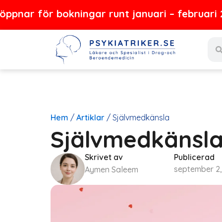
Hoppa
ör bokningar runt januari – februari 2027
till
Sear
innehåll
Hem
/
Artiklar
/
Självmedkänsla
Självmedkänsl
Skrivet av
Publicerad
september 2
Aymen Saleem