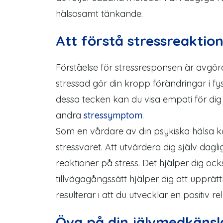
hälsosamt tänkande.
Att förstå stressreaktio
Förståelse för stressresponsen är avgör
stressad gör din kropp förändringar i fys
dessa tecken kan du visa empati för dig s
andra
stressymptom
.
Som en vårdare av din psykiska hälsa 
stressvaret. Att utvärdera dig själv dagli
reaktioner på stress. Det hjälper dig oc
tillvägagångssätt hjälper dig att upprätt
resulterar i att du utvecklar en positiv rela
Öva på din jälvmedkänsl