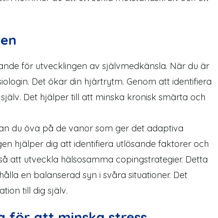
nen
ande för utvecklingen av självmedkänsla. När du är
iologin. Det ökar din hjärtrytm. Genom att identifiera
jälv. Det hjälper till att minska kronisk smärta och
kan du öva på de vanor som ger det adaptiva
gen hjälper dig att identifiera utlösande faktorer och
kså att utveckla hälsosamma copingstrategier. Detta
hålla en balanserad syn i svåra situationer. Det
tion till dig själv.
a för att minska stress