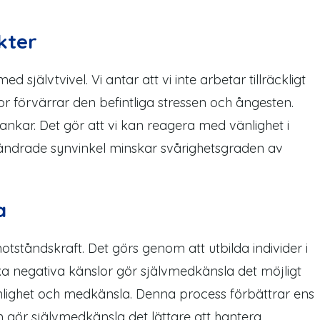
kter
d självtvivel. Vi antar att vi inte arbetar tillräckligt
or förvärrar den befintliga stressen och ångesten.
nkar. Det gör att vi kan reagera med vänlighet i
rändrade synvinkel minskar svårighetsgraden av
a
ståndskraft. Det görs genom att utbilda individer i
vika negativa känslor gör självmedkänsla det möjligt
lighet och medkänsla. Denna process förbättrar ens
gör självmedkänsla det lättare att hantera