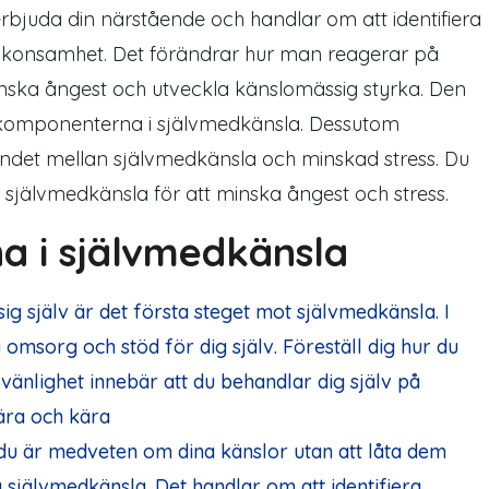
rbjuda din närstående och handlar om att identifiera
skonsamhet. Det förändrar hur man reagerar på
minska ångest och utveckla känslomässig styrka.
Den
 tre komponenterna i självmedkänsla. Dessutom
ndet mellan självmedkänsla och minskad stress. Du
r självmedkänsla för att minska ångest och stress.
a i självmedkänsla
sig själv är det första steget mot självmedkänsla. I
sa omsorg och stöd för dig själv. Föreställ dig hur du
vvänlighet innebär att du behandlar dig själv på
ära och kära
 du är medveten om dina känslor utan att låta dem
kla självmedkänsla. Det handlar om att identifiera