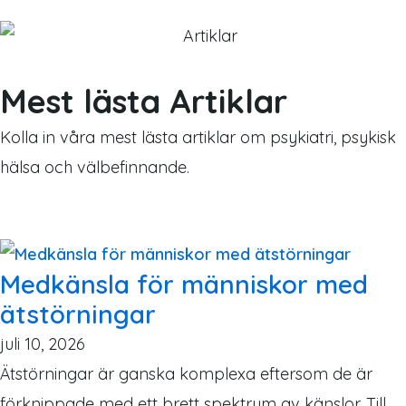
Mest lästa Artiklar
Kolla in våra mest lästa artiklar om psykiatri, psykisk
hälsa och välbefinnande.
P
P
P
P
Medkänsla för människor med
a
a
a
a
ätstörningar
g
g
g
g
e
e
e
e
juli 10, 2026
Ätstörningar är ganska komplexa eftersom de är
förknippade med ett brett spektrum av känslor. Till