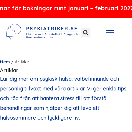
Hoppa
ör bokningar runt januari – februari 2027
till
innehåll
Hem
/
Artiklar
Artiklar
Lär dig mer om psykisk hälsa, välbefinnande och
personlig tillväxt med våra artiklar. Vi ger enkla tips
och råd från att hantera stress till att förstå
behandlingar som hjälper dig att leva ett
hälsosammare och lyckligare liv.