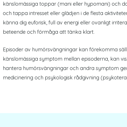
känslomässiga toppar (mani eller hypomani) och d
och tappa intresset eller glädjen i de flesta aktivit
känna dig euforisk, full av energi eller ovanligt ir
beteende och förmåga att tänka klart.
Episoder av humörsvängningar kan förekomma sällan
känslomässiga symptom mellan episoderna, kan vissa 
hantera humörsvängningar och andra symptom genom 
medicinering och psykologisk rådgivning (psykoterap