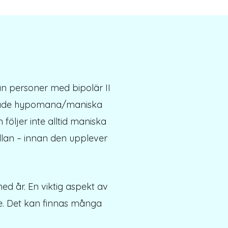
n personer med bipolär II
 både hypomana/maniska
följer inte alltid maniska
lan – innan den upplever
d år. En viktig aspekt av
ge. Det kan finnas många