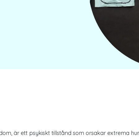
Orsaker
Typer
Symtom
Diagnos
kdom, är ett psykiskt tillstånd som orsakar extrema