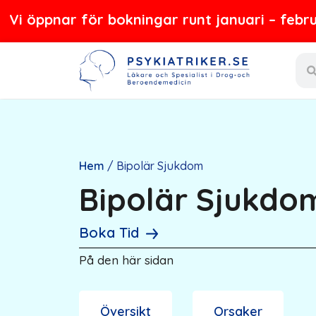
Hoppa
r för bokningar runt januari – februari 2027
till
Sear
innehåll
Hem
/
Bipolär Sjukdom
Bipolär Sjukdo
Boka Tid
På den här sidan
Översikt
Orsaker