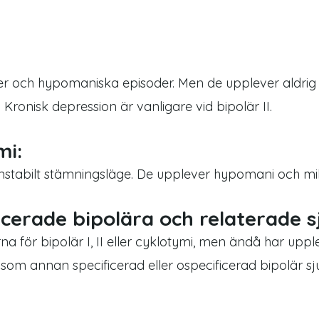
er och hypomaniska episoder. Men de upplever aldrig
 Kronisk depression är vanligare vid bipolär II.
mi:
nstabilt stämningsläge. De upplever hypomani och mild
icerade bipolära och relaterade 
a för bipolär I, II eller cyklotymi, men ändå har upple
 som annan specificerad eller ospecificerad bipolär s