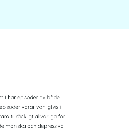
om I har episoder av både
pisoder varar vanligtvis i
a tillräckligt allvarliga för
åde maniska och depressiva