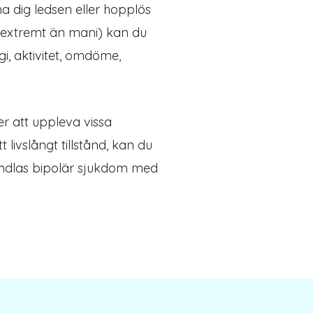
a dig ledsen eller hopplös
re extremt än mani) kan du
i, aktivitet, omdöme,
r att uppleva vissa
ivslångt tillstånd, kan du
andlas bipolär sjukdom med