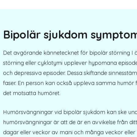
Bipolär sjukdom sympto
Det avgörande kännetecknet för bipolär störning I 
störning eller cyklotymi upplever hypomana epis
och depressiva episoder. Dessa skiftande sinnesstämnin
faser. En person kan också uppleva samma humör f
det motsatta humöret.
Humörsvängningar vid bipolär sjukdom kan ske under
humörsvängningar är att de är en avvikelse från di
dagar eller veckor av mani och många veckor eller