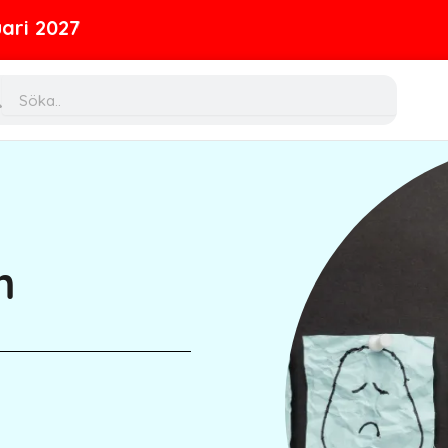
ch
Search
m