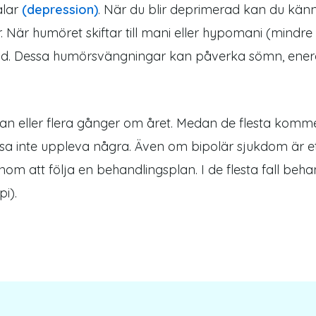
alar
(depression)
. När du blir deprimerad kan du känn
eter. När humöret skiftar till mani eller hypomani (mind
riterad. Dessa humörsvängningar kan påverka sömn, energ
 eller flera gånger om året. Medan de flesta komme
inte uppleva några. Även om bipolär sjukdom är ett l
att följa en behandlingsplan. I de flesta fall beh
i).