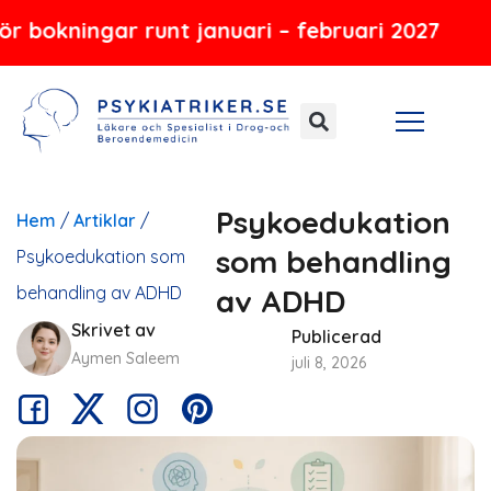
Hoppa
gar runt januari – februari 2027
till
innehåll
Psykoedukation
Hem
/
Artiklar
/
som behandling
Psykoedukation som
behandling av ADHD
av ADHD
Skrivet av
Publicerad
Aymen Saleem
juli 8, 2026