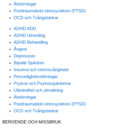
Ätstörningar
Posttraumatiskt stressyndrom (PTSD)
OCD och Tvångstankar
ADHD ADD
ADHD Utrending
ADHD Behandling
Ångest
Depression
Bipolär Sjukdom
Insomni och sömnsvårigheter
Personlighetsstörningar
Psykos och Psykossjukdomar
Utbrändhet och utmattning
Ätstörningar
Posttraumatiskt stressyndrom (PTSD)
OCD och Tvångstankar
BEROENDE OCH MISSBRUK