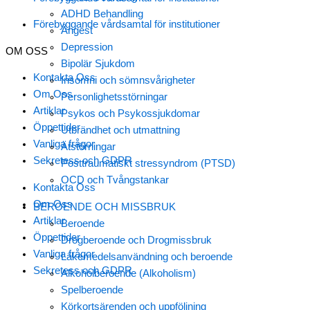
ADHD Behandling
Förebyggande vårdsamtal för institutioner
Ångest
Depression
OM OSS
Bipolär Sjukdom
Kontakta Oss
Insomni och sömnsvårigheter
Om Oss
Personlighetsstörningar
Artiklar
Psykos och Psykossjukdomar
Öppettider
Utbrändhet och utmattning
Vanliga frågor
Ätstörningar
Sekretess och GDPR
Posttraumatiskt stressyndrom (PTSD)
OCD och Tvångstankar
Kontakta Oss
Om Oss
BEROENDE OCH MISSBRUK
Artiklar
Beroende
Öppettider
Drogberoende och Drogmissbruk
Vanliga frågor
Läkemedelsanvändning och beroende
Sekretess och GDPR
Alkoholberoende (Alkoholism)
Spelberoende
Körkortsärenden och uppföljning