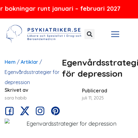
Hoppa
ar runt januari – februari 2027
till
innehåll
Egenvårdsstrateg
Hem
/
Artiklar
/
för depression
Egenvårdsstrategier för
depression
Skrivet av
Publicerad
sara habib
juli 11, 2025