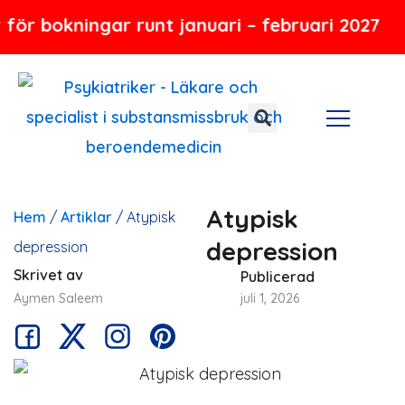
Hoppa
ningar runt januari – februari 2027
till
innehåll
Atypisk
Hem
/
Artiklar
/
Atypisk
depression
depression
Skrivet av
Publicerad
Aymen Saleem
juli 1, 2026