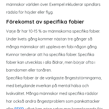
människor världen över. Exempel inkluderar spindlars
rädsla för höjder eller flyg.
Förekomst av specifika fobier
Varje år har 10-15 % av människorna specifika fobier.
Under livets gång kommer nästan tre gånger så
många människor att uppleva en fobi någon gång.
Kvinnor tenderar att ha specifika fobier. Specifika
fobier kan utvecklas i alla åldrar, men börjar ofta i
barndomen eller tonåren.
Specifika fobier är de vanligaste ångeststörningarna,
med betydande inverkan på mental hälsa och
livskvalitet. Många människor med specifika rädslor
har också andra ångestproblem som panikattacker
eller
PTSD
, vilket kan göra saker mer komplicerade för