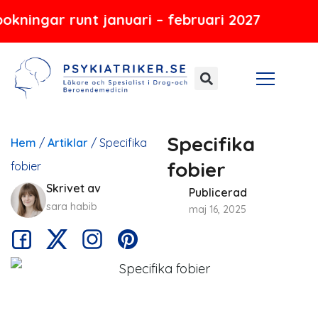
Hoppa
 runt januari – februari 2027
till
innehåll
Specifika
Hem
/
Artiklar
/
Specifika
fobier
fobier
Skrivet av
Publicerad
sara habib
maj 16, 2025