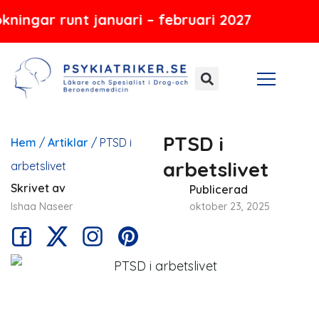
Hoppa
unt januari – februari 2027
till
innehåll
PTSD i
Hem
/
Artiklar
/
PTSD i
arbetslivet
arbetslivet
Skrivet av
Publicerad
Ishaa Naseer
oktober 23, 2025