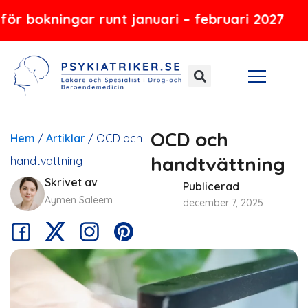
Hoppa
ingar runt januari – februari 2027
till
innehåll
OCD och
Hem
/
Artiklar
/
OCD och
handtvättning
handtvättning
Skrivet av
Publicerad
Aymen Saleem
december 7, 2025