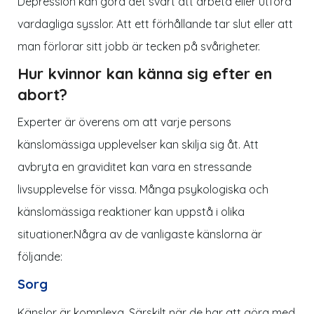
Depression kan göra det svårt att arbeta eller utföra
vardagliga sysslor. Att ett förhållande tar slut eller att
man förlorar sitt jobb är tecken på svårigheter.
Hur kvinnor kan känna sig efter en
abort?
Experter är överens om att varje persons
känslomässiga upplevelser kan skilja sig åt. Att
avbryta en graviditet kan vara en stressande
livsupplevelse för vissa. Många psykologiska och
känslomässiga reaktioner kan uppstå i olika
situationer.
Några av de vanligaste känslorna är
följande:
Sorg
Känslor är komplexa. Särskilt när de har att göra med