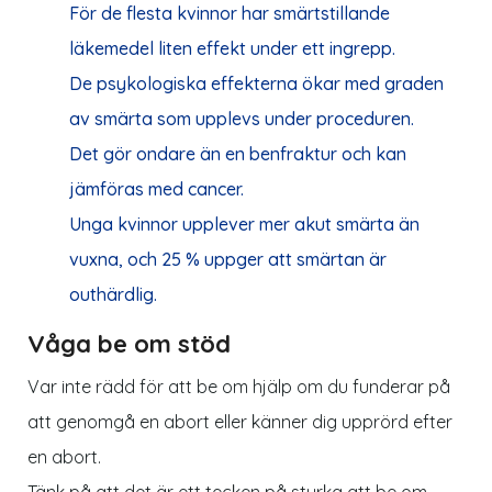
För de flesta kvinnor har smärtstillande
läkemedel liten effekt under ett ingrepp.
De psykologiska effekterna ökar med graden
av smärta som upplevs under proceduren.
Det gör ondare än en benfraktur och kan
jämföras med cancer.
Unga kvinnor upplever mer akut smärta än
vuxna, och 25 % uppger att smärtan är
outhärdlig.
Våga be om stöd
Var inte rädd för att be om hjälp om du funderar på
att genomgå en abort eller känner dig upprörd efter
en abort.
Tänk på att det är ett tecken på styrka att be om