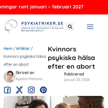
Hoppa
nt januari – februari 2027
till
innehåll
Kvinnors
Hem
/
Artiklar
/
psykiska hälsa
Kvinnors psykiska hälsa
efter en abort
efter en abort
Skrivet av
Publicerad
Ayesha Manzoor
januari 20, 2026