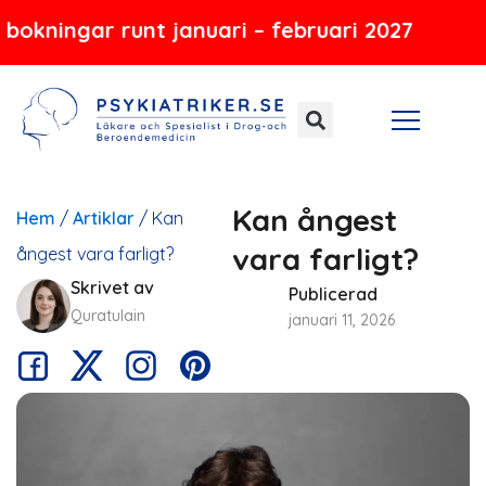
Hoppa
r runt januari – februari 2027
till
innehåll
Kan ångest
Hem
/
Artiklar
/
Kan
vara farligt?
ångest vara farligt?
Skrivet av
Publicerad
Quratulain
januari 11, 2026