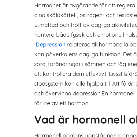
Hormoner är avgörande för att reglera 
dina sköldkörtel-, östrogen- och testost
utmattad och trött av dagliga aktivitete
hantera både fysisk och emotionell häls
Depression
relaterad till hormonella ob
kan påverka ens dagliga funktion. Det är
sorg, förändringar i sömnen och låg energ
att kontrollera dem effektivt. Livsstils
stödsystem kan alla hjälpa till. Att få d
och övervinna depression.En hormonell 
för lite av ett hormon.
Vad är hormonell o
Hormonell obalans uppstår när kroppen h