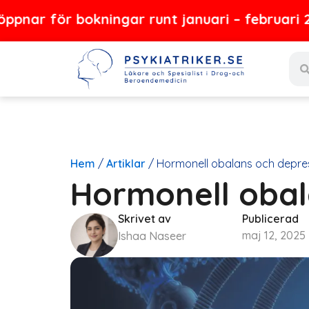
Hoppa
 bokningar runt januari – februari 2027
till
Sear
innehåll
Hem
/
Artiklar
/
Hormonell obalans och depre
Hormonell obal
Skrivet av
Publicerad
maj 12, 2025
Ishaa Naseer