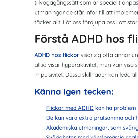
tillvägagångssätt som är speciellt anpa
utmaningar de står inför till att implem
täcker
allt. Låt oss fördjupa oss i att s
Förstå ADHD hos fl
ADHD hos flickor
visar sig ofta annorlu
alltid visar hyperaktivitet, men kan visa
impulsivitet. Dessa skillnader kan leda t
Känna igen tecken
:
Flickor med ADHD
kan ha problem m
De kan vara extra pratsamma och ha 
Akademiska utmaningar, som svårig
Svårigheter med känslomässig regl