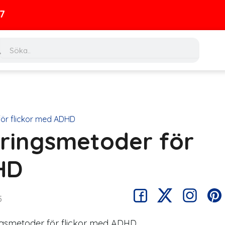
ch
Search
för flickor med ADHD
eringsmetoder för
HD
5