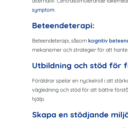
alternativ.
Centralstimulerande läkemed
symp
t
om
.
Beteendeterapi:
Beteendeterapi, såsom
kognitiv beteen
mekanismer och strategier för att hanter
Utbildning och stöd för f
Föräldrar spelar en nyckelroll i att st
vägledning och stöd för att bättre först
hjälp.
Skapa en stödjande miljö