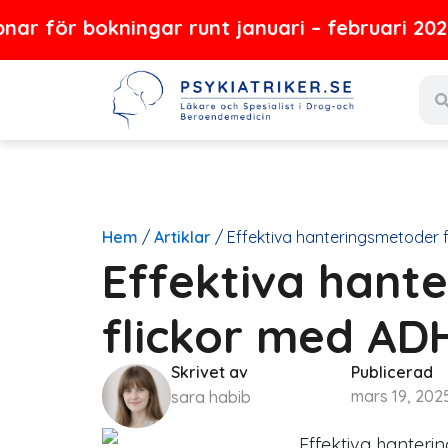
Hoppa
bokningar runt januari – februari 2027
till
Sear
innehåll
Hem
/
Artiklar
/
Effektiva hanteringsmetoder 
Effektiva hant
flickor med AD
Skrivet av
Publicerad
mars 19, 202
sara habib