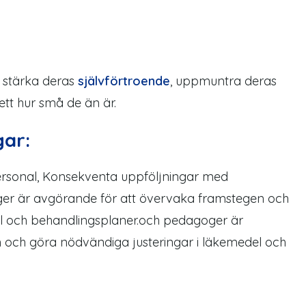
t stärka deras
självförtroende
, uppmuntra deras
sett hur små de
än
är.
gar:
rsonal, Konsekventa uppföljningar med
r är avgörande för att övervaka framstegen och
el och behandlingsplaner.och pedagoger är
 och göra nödvändiga justeringar i läkemedel och