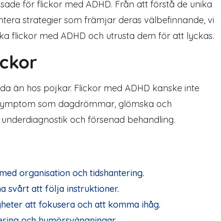
ssade för flickor med ADHD. Från att förstå de unika
entera strategier som främjar deras välbefinnande, vi
tärka flickor med ADHD och utrusta dem för att lyckas.
ickor
nda än hos pojkar. Flickor med ADHD kanske inte
symptom
som
dagdrömmar
, glömska och
ill underdiagnostik och försenad
behandling
.
ed organisation och tidshantering.
svårt att följa instruktioner.
heter att fokusera och
att komma ihåg.
ering och humörsvängningar.