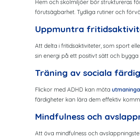
Hem och skolmiljöer bör struktureras fö
förutsägbarhet. Tydliga rutiner och för
Uppmuntra fritidsaktivit
Att delta i fritidsaktiviteter, som sport 
sin energi
på
ett
positivt
sätt
och bygga 
Träning
av
sociala färdi
Flickor med ADHD kan möta
utmaninga
färdigheter kan lära dem effektiv komm
Mindfulness och avslapp
Att
öva
mindfulness och avslappningstekn