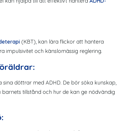
el
kan hjälpa till att
effektivt
hantera
ADHD
-
deterapi
(KBT), kan lära flickor att hantera
a impulsivitet och känslomässig reglering.
öräldrar:
ärka sina döttrar med ADHD. De bör söka kunskap,
å barnets tillstånd och hur de kan ge nödvändig
: