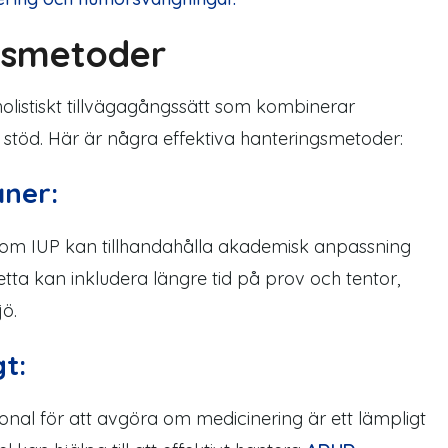
gsmetoder
holistiskt tillvägagångssätt som kombinerar
 stöd. Här är några effektiva hanteringsmetoder:
aner:
rsom
IUP
kan tillhandahålla
akademisk anpassning
etta kan inkludera längre tid på prov och tentor,
jö
.
t:
sonal
för att avgöra om medicinering är ett lämpligt