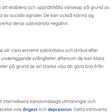
att etablera och upprätthålla vänskap på grund av
sa
av
sociala signaler. De kan också känna sig
åverka deras självkänsla negativt.
 att vara extremt självkritiska och sträva efter
 underliggande svårigheter, eftersom de kan klara
teter på grund av sin starka vilja att göra bra ifrån
t internalisera känslomässiga utmaningar och
vecklar inre
ångest
och
depression
. Detta introverta