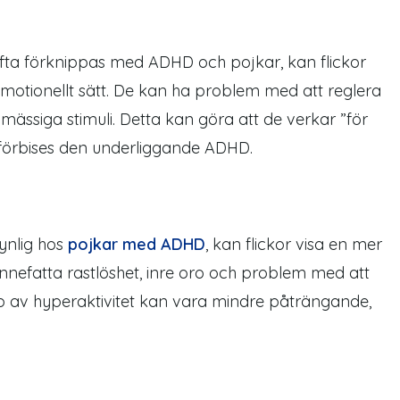
m ofta förknippas med
ADHD oc
h pojkar
, kan flickor
r emotionellt sätt. De kan ha problem med att reglera
mässiga stimuli. Detta kan göra att de verkar ”för
d förbises den underliggande ADHD
.
synlig hos
pojkar med ADHD
, kan flickor visa en mer
 innefatta rastlöshet, inre oro och problem med att
typ av hyperaktivitet kan vara mindre påträngande,