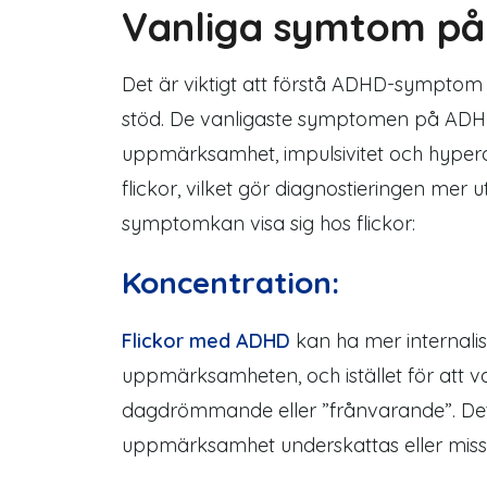
Vanliga symtom på
Det är viktigt att förstå ADHD
-sympto
stöd. De vanligaste
symptomen
på ADHD
uppmärksamhet, impulsivitet och hypera
flickor, vilket gör
diagnostieringen
mer u
symptom
kan
visa sig
hos flickor:
Koncentration:
Flickor med ADHD
kan ha mer internali
uppmärksamheten,
och
istället för at
dagdrömmande eller ”frånvarande”. Detta
uppmärksamhet underskattas eller miss