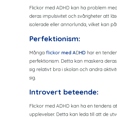
Fl
ickor med ADHD
kan ha problem med 
deras impulsivitet och svårigheter att lä
isolerade eller annorlunda, vilket kan p
Perfektionism:
Många
flickor
med A
D
HD
har en tendens
perfektionism. Detta kan maskera deras
sig relativt bra i skolan och andra aktivi
sig.
Introvert beteende:
Flickor med ADHD kan ha en tendens at
upplevelser. Detta kan leda till att de ut