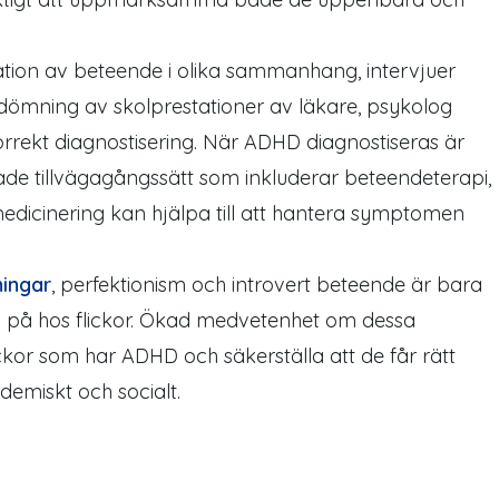
ation av beteende i olika sammanhang, intervjuer
ömning av skolprestationer av läkare, psykolog
orrekt diagnostisering. När ADHD diagnostiseras är
assade tillvägagångssätt som inkluderar beteendeterapi,
medicinering kan hjälpa till att hantera
symptomen
ningar
, perfektionism och introvert beteende är bara
g
på
hos flickor. Ökad medvetenhet om dessa
 flickor som har ADHD och säkerställa att de får rätt
demiskt och socialt.