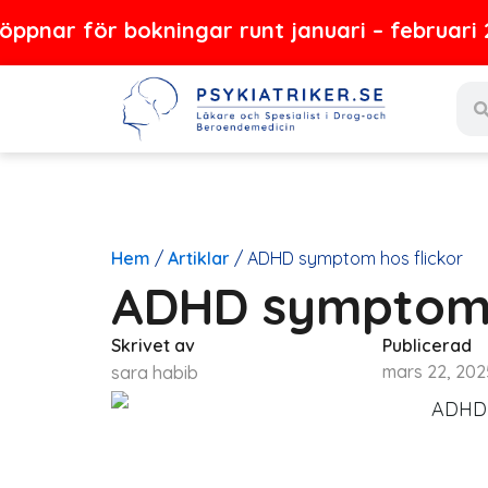
Hoppa
ör bokningar runt januari – februari 2027
till
Sear
innehåll
Hem
/
Artiklar
/
ADHD symptom hos flickor
ADHD symptom 
Skrivet av
Publicerad
mars 22, 202
sara habib