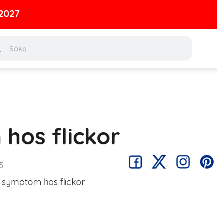
ch
Search
hos flickor
5