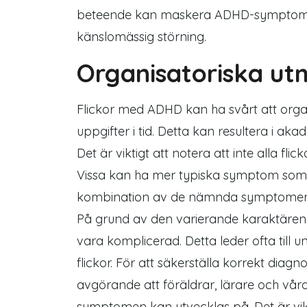
beteende kan maskera ADHD
-sympto
känslomässig störning.
Organisatoriska ut
Flickor med ADHD kan ha svårt att organ
uppgifter i tid. Detta kan resultera i a
Det är viktigt att notera att inte alla
Vissa kan ha mer typiska
symptom
som 
kombination av de nämnda
symptome
På grund av den varierande karaktäre
vara komplicerad. Detta leder ofta till
flickor. För att säkerställa korrekt dia
avgörande att föräldrar, lärare och vå
symptomen
kan utvecklas på. Det är 