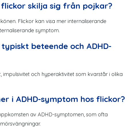
flickor skilja sig från pojkar?
könen. Flickor kan visa mer internaliserande
ternaliserande
symptom
.
n typiskt beteende och ADHD
-
mpulsivitet och hyperaktivitet som kvarstår i olika
ner i ADHD
-symptom
hos flickor?
uppkomsten
av ADHD
-symptomen
, som ofta
umörsvängningar.