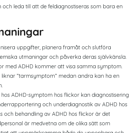
m
och leda till att de feldiagnostiseras som bara en
maningar
isera uppgifter, planera framåt och slutföra
kademiska utmaningar och påverka deras självkänsla.
 flickor med ADHD kommer att visa samma
symptom
.
liknar ”
tarmsymptom
” medan andra kan ha en
n
.
n hos ADHD
-symptom
hos flickor kan
dia
gnostisering
 underrapportering och underdiagnostik av ADHD hos
gnos och behandling av ADHD hos flickor är det
rdpersonal är medvetna om de olika sätt som
viktigt att uppmärksamma både de uppenbara och