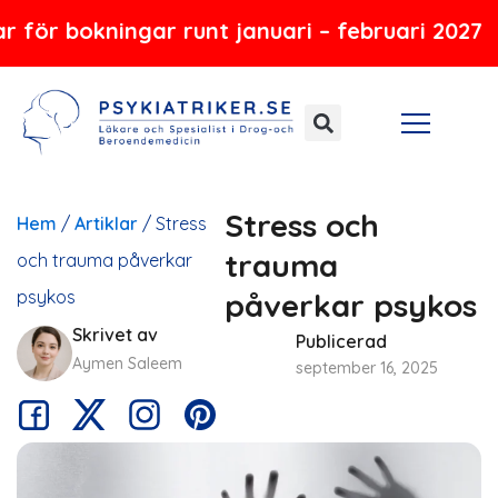
Hoppa
okningar runt januari – februari 2027
till
innehåll
Stress och
Hem
/
Artiklar
/
Stress
trauma
och trauma påverkar
psykos
påverkar psykos
Skrivet av
Publicerad
Aymen Saleem
september 16, 2025