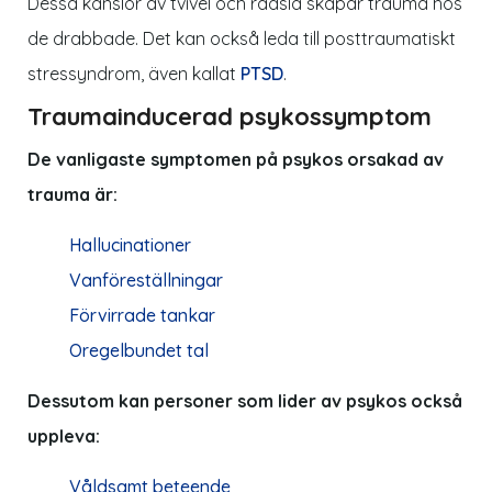
Dessa känslor av tvivel och rädsla skapar trauma hos
de drabbade. Det kan också leda till posttraumatiskt
stressyndrom, även kallat
PTSD
.
Traumainducerad psykossymptom
De vanligaste symptomen på psykos orsakad av
trauma är:
Hallucinationer
Vanföreställningar
Förvirrade tankar
Oregelbundet tal
Dessutom kan personer som lider av psykos också
uppleva:
Våldsamt beteende