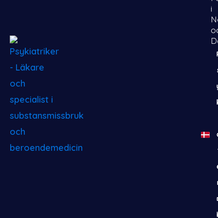
i
N
o
D