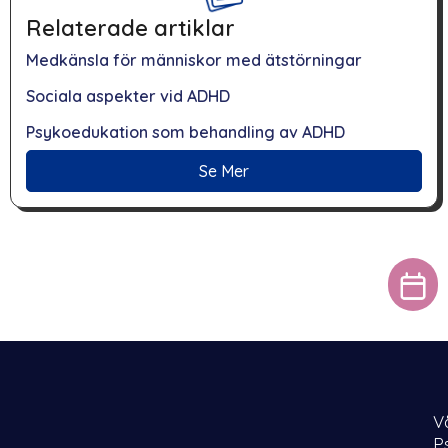
Relaterade artiklar
Medkänsla för människor med ätstörningar
Sociala aspekter vid ADHD
Psykoedukation som behandling av ADHD
Se Mer
V
P