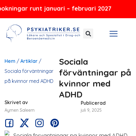
Hoppa
ar runt januari – februari 2027
till
innehåll
Sociala
Hem
/
Artiklar
/
förväntningar på
Sociala förväntningar
på kvinnor med ADHD
kvinnor med
ADHD
Skrivet av
Publicerad
Aymen Saleem
juli 9, 2025