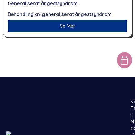
Generaliserat ångestsyndrom
Behandling av generaliserat ångestsyndrom
Se Mer
V
P
i
N
o
D