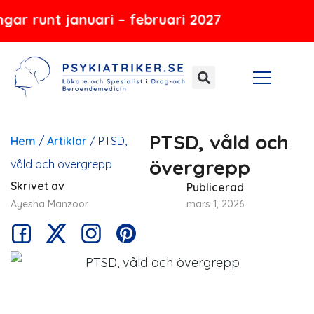
Hoppa
 januari – februari 2027
till
innehåll
PTSD, våld och
Hem
/
Artiklar
/
PTSD,
övergrepp
våld och övergrepp
Skrivet av
Publicerad
Ayesha Manzoor
mars 1, 2026