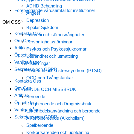
ADHD Behandling
Förebyggande vårdsamtal för institutioner
Ångest
Depression
OM OSS
Bipolär Sjukdom
Kontakta Oss
Insomni och sömnsvårigheter
Om Oss
Personlighetsstörningar
Artiklar
Psykos och Psykossjukdomar
Öppettider
Utbrändhet och utmattning
Vanliga frågor
Ätstörningar
Sekretess och GDPR
Posttraumatiskt stressyndrom (PTSD)
OCD och Tvångstankar
Kontakta Oss
Om Oss
BEROENDE OCH MISSBRUK
Artiklar
Beroende
Öppettider
Drogberoende och Drogmissbruk
Vanliga frågor
Läkemedelsanvändning och beroende
Sekretess och GDPR
Alkoholberoende (Alkoholism)
Spelberoende
Körkortsärenden och uppföljning