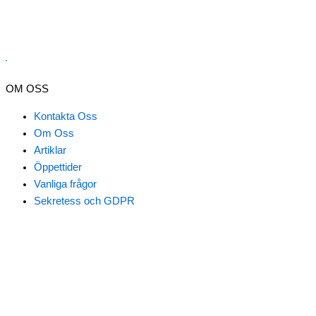
er
OM OSS
Kontakta Oss
Om Oss
Artiklar
Öppettider
Vanliga frågor
Nödvändiga
Sekretess och GDPR
Inställningar
Statistik
Marknadsföring
Klicka här för att boka tid