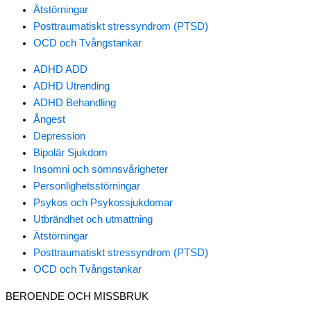
Ätstörningar
Posttraumatiskt stressyndrom (PTSD)
OCD och Tvångstankar
ADHD ADD
ADHD Utrending
ADHD Behandling
Ångest
Depression
Bipolär Sjukdom
Insomni och sömnsvårigheter
Personlighetsstörningar
Psykos och Psykossjukdomar
Utbrändhet och utmattning
Ätstörningar
Posttraumatiskt stressyndrom (PTSD)
OCD och Tvångstankar
BEROENDE OCH MISSBRUK