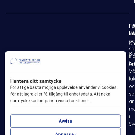
L
Psy
H
lä
oc
Om
sp
Ko
in
be
Ar
F
I
P
L
Vå
a
n
i
i
lä
Hantera ditt samtycke
oc
c
s
n
n
För att ge bästa möjliga upplevelse använder vi cookies
sp
e
t
t
k
för att lagra eller få tillgång till enhetsdata. Att neka
samtycke kan begränsa vissa funktioner.
är
b
a
e
e
me
o
g
r
d
i
o
r
e
i
Avvisa
Sv
k
a
s
n
Anpassa ›