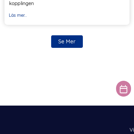
kopplingen
Läs mer...
Se Mer
V