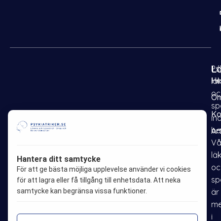
L
Psy
H
lä
oc
Om
sp
Ko
in
be
Ar
F
I
P
L
Vå
a
n
i
i
lä
Hantera ditt samtycke
oc
c
s
n
n
För att ge bästa möjliga upplevelse använder vi cookies
sp
e
t
t
k
för att lagra eller få tillgång till enhetsdata. Att neka
samtycke kan begränsa vissa funktioner.
är
b
a
e
e
me
o
g
r
d
i