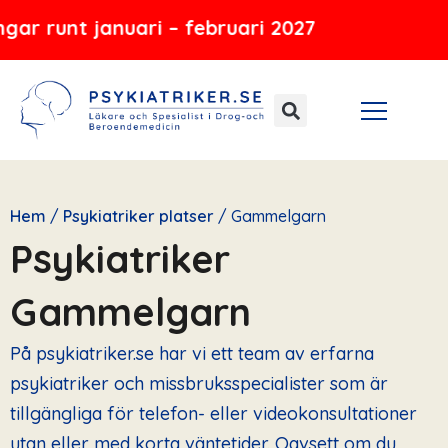
Hoppa
 januari – februari 2027
till
innehåll
Hem
/
Psykiatriker platser
/
Gammelgarn
Psykiatriker
Gammelgarn
På psykiatriker.se har vi ett team av erfarna
psykiatriker och missbruksspecialister som är
tillgängliga för telefon- eller videokonsultationer
utan eller med korta väntetider. Oavsett om du