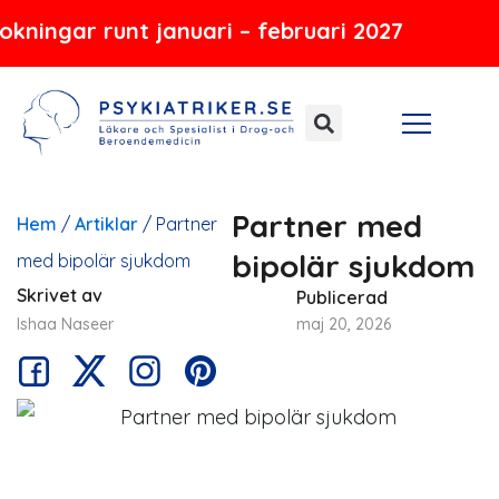
Hoppa
 runt januari – februari 2027
till
innehåll
Partner med
Hem
/
Artiklar
/
Partner
bipolär sjukdom
med bipolär sjukdom
Skrivet av
Publicerad
Ishaa Naseer
maj 20, 2026