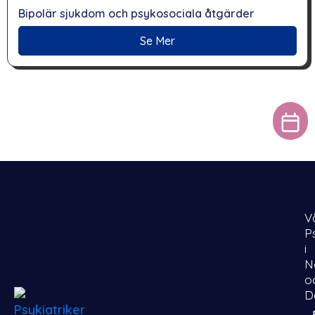
Bipolär sjukdom och psykosociala åtgärder
Se Mer
V
P
i
N
o
D