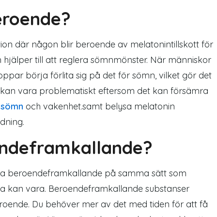
eroende?
tion där någon blir beroende av melatonintillskott för
hjälper till att reglera sömnmönster. När människor
par börja förlita sig på det för sömn, vilket gör det
e kan vara problematiskt eftersom det kan försämra
a
sömn
och vakenhet.samt belysa melatonin
dning.
endeframkallande?
 vara beroendeframkallande på samma sätt som
ika kan vara. Beroendeframkallande substanser
 beroende. Du behöver mer av det med tiden för att få