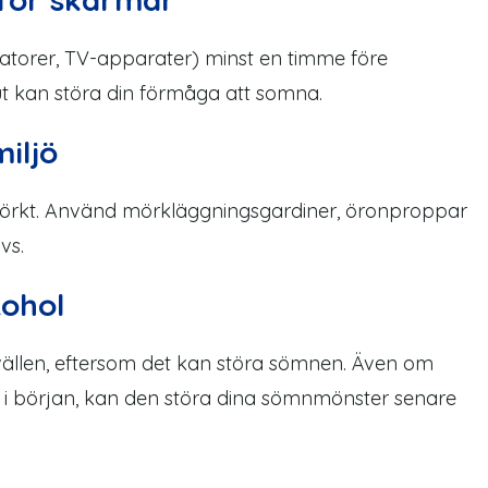
 datorer, TV-apparater) minst en timme före
ut kan störa din förmåga att somna.
iljö
och mörkt. Använd mörkläggningsgardiner, öronproppar
vs.
kohol
vällen, eftersom det kan störa sömnen. Även om
 i början, kan den störa dina sömnmönster senare