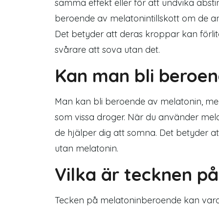
samma effekt eller för att undvika abst
beroende av melatonintillskott om de a
Det betyder att deras kroppar kan förlit
svårare att sova utan det.
Kan man bli beroen
Man kan bli beroende av melatonin, men
som vissa droger. När du använder melat
de hjälper dig att somna. Det betyder a
utan melatonin.
Vilka är tecknen p
Tecken på melatoninberoende kan vara