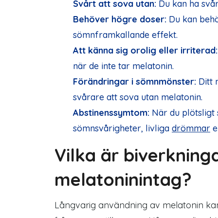
Svårt att sova utan:
Du kan ha svårt
Behöver högre doser:
Du kan behö
sömnframkallande effekt.
Att känna sig orolig eller irriterad:
när de inte tar melatonin.
Förändringar i sömnmönster:
Ditt 
svårare att sova utan melatonin.
Abstinenssymtom:
När du plötsligt
sömnsvårigheter, livliga
drömmar
el
Vilka är biverkning
melatoninintag?
Långvarig användning av melatonin kan l