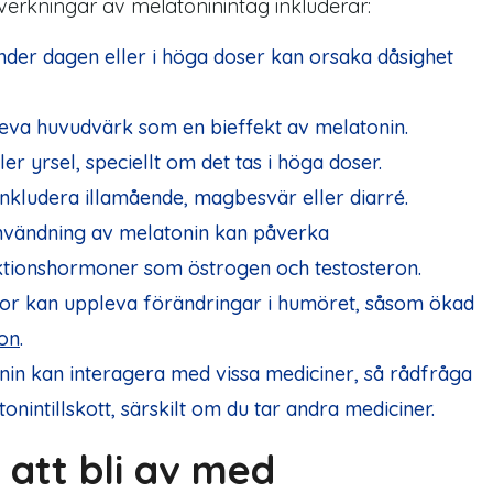
iverkningar av melatoninintag inkluderar:
nder dagen eller i höga doser kan orsaka dåsighet
leva huvudvärk som en bieffekt av melatonin.
er yrsel, speciellt om det tas i höga doser.
nkludera illamående, magbesvär eller diarré.
vändning av melatonin kan påverka
ktionshormoner som östrogen och testosteron.
or kan uppleva förändringar i humöret, såsom ökad
on
.
in kan interagera med vissa mediciner, så rådfråga
nintillskott, särskilt om du tar andra mediciner.
 att bli av med