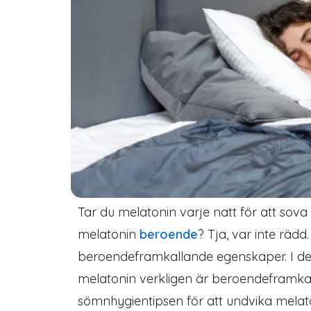
Tar du melatonin varje natt för att sova
melatonin
beroende
? Tja, var inte räd
beroendeframkallande egenskaper. I de
melatonin verkligen är beroendeframkal
sömnhygientipsen för att undvika melat