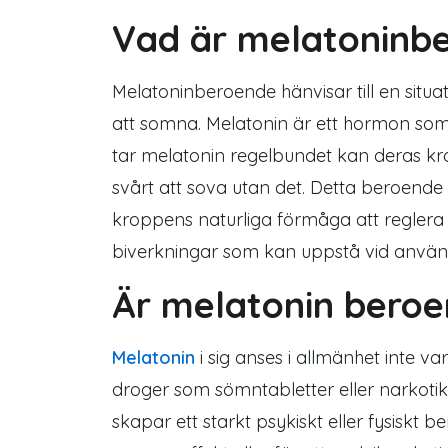
Vad är melatoninb
Melatoninberoende hänvisar till en situa
att somna. Melatonin är ett hormon som 
tar melatonin regelbundet kan deras krop
svårt att sova utan det. Detta beroend
kroppens naturliga förmåga att regler
biverkningar som kan uppstå vid använ
Är melatonin bero
Melatonin
i sig anses i allmänhet inte
droger som sömntabletter eller narkot
skapar ett starkt psykiskt eller fysiskt