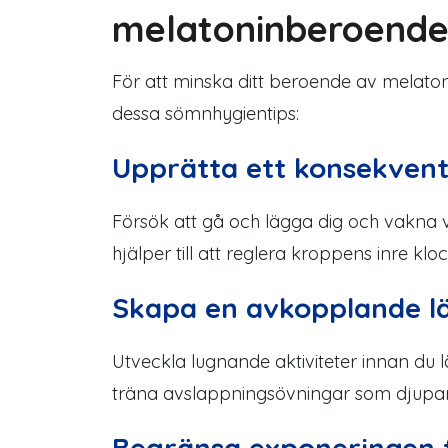
melatoninberoend
För att minska ditt beroende av melaton
dessa sömnhygientips:
Upprätta ett konsekve
Försök att gå och lägga dig och vakna 
hjälper till att reglera kroppens inre klo
Skapa en avkopplande l
Utveckla lugnande aktiviteter innan du l
träna avslappningsövningar som djupa
Begränsa exponeringen 