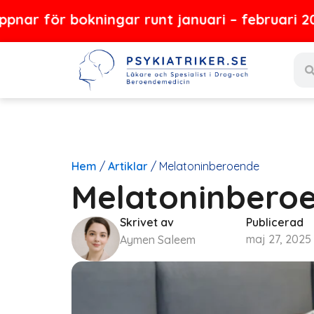
Hoppa
bokningar runt januari – februari 2027
till
Sear
innehåll
Hem
/
Artiklar
/
Melatoninberoende
Melatoninbero
Skrivet av
Publicerad
maj 27, 2025
Aymen Saleem