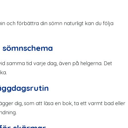
e
in och förbättra din sömn naturligt kan du följa
nt sömnschema
vid samma tid varje dag, även på helgerna. Det
cka.
äggdagsrutin
ägger dig, som att läsa en bok, ta ett varmt bad eller
ndning.
för skärmar