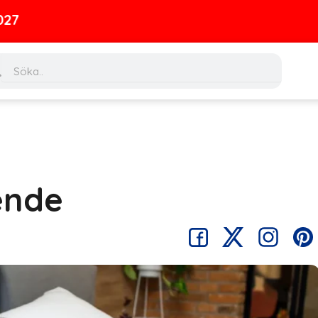
ch
Search
ende