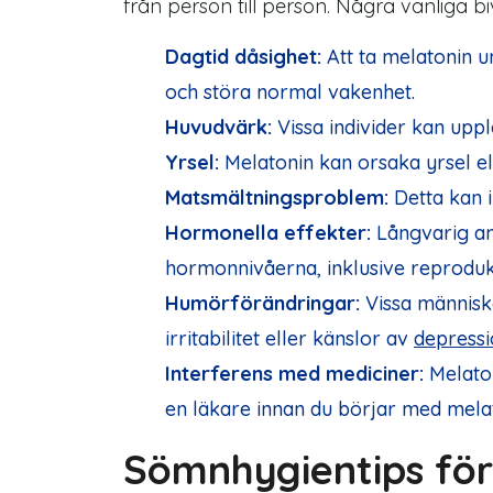
från person till person. Några vanliga b
Dagtid dåsighet:
Att ta melatonin u
och störa normal vakenhet.
Huvudvärk:
Vissa individer kan upp
Yrsel:
Melatonin kan orsaka yrsel ell
Matsmältningsproblem:
Detta kan i
Hormonella effekter:
Långvarig an
hormonnivåerna, inklusive reprodu
Humörförändringar:
Vissa människ
irritabilitet eller känslor av
depressi
Interferens med mediciner:
Melaton
en läkare innan du börjar med melato
Sömnhygientips för