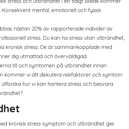
k stress och utbrändhet i ett tidigt skede kommer
. Konsekvent mental, emotionell och fysisk
drabbas nästan 20% av rapporterade individer av
ofessionell stress. Du kan ha stress utan utbrändhet,
 ha kronisk stress. De är sammankopplade med
nner dig utmattad och överväldigad.
sakerna till och symtomen på utbrändhet innan
keln kommer vi att diskutera riskfaktorer och symtom
utforska hur vi kan hantera stress och besvara
brändhet?
dhet
med kronisk stress symptom och utbrändhet ges