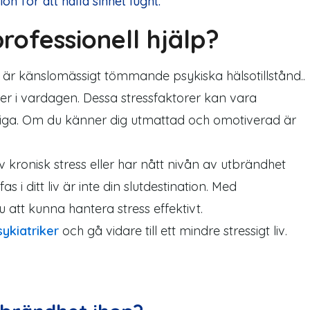
n för att hålla sinnet lugnt.
ofessionell hjälp?
 är känslomässigt tömmande psykiska hälsotillstånd..
er i vardagen. Dessa stressfaktorer kan vara
leliga. Om du känner dig utmattad och omotiverad är
v kronisk stress eller har nått nivån av utbrändhet
s i ditt liv är inte din slutdestination. Med
 att kunna hantera stress effektivt.
sykiatriker
och gå vidare till ett mindre stressigt liv.