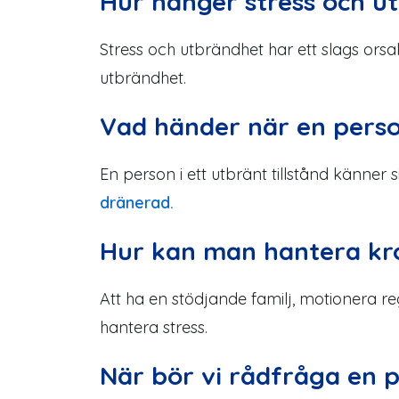
Hur hänger stress och u
Stress och utbrändhet har ett slags orsa
utbrändhet.
Vad händer när en person
En person i ett utbränt tillstånd känner
dränerad.
Hur kan man hantera kro
Att ha en stödjande familj, motionera rege
hantera stress.
När bör vi rådfråga en p