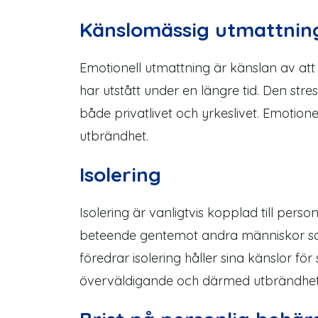
Känslomässig utmattnin
Emotionell utmattning är känslan av at
har utstått under en längre tid. Den stre
både privatlivet och yrkeslivet. Emotione
utbrändhet.
Isolering
Isolering är vanligtvis kopplad till pers
beteende gentemot andra människor som
föredrar isolering håller sina känslor för si
överväldigande och därmed utbrändhet