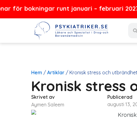
Hoppa
bokningar runt januari – februari 2027
till
Sear
innehåll
Hem
/
Artiklar
/
Kronisk stress och utbrändhe
Kronisk stress 
Skrivet av
Publicerad
augusti 13, 2
Aymen Saleem