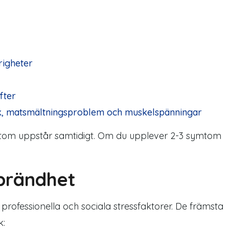
righeter
fter
k, matsmältningsproblem och muskelspänningar
ymtom uppstår samtidigt. Om du upplever 2-3 symtom
tbrändhet
 professionella och sociala stressfaktorer. De främsta
k: