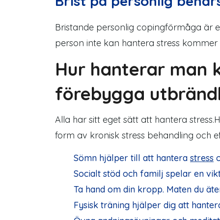
Brist på personlig behär
Bristande personlig copingförmåga är en
person inte kan hantera stress kommer de
Hur hanterar man kr
förebygga utbränd
Alla har sitt eget sätt att hantera stress
form av kronisk stress behandling och ef
Sömn hjälper till att hantera
stress
o
Socialt stöd och familj spelar en vik
Ta hand om din kropp. Maten du äter
Fysisk träning hjälper dig att hanter