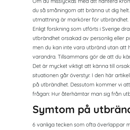
Om du misslyckas med att hantera kronis
du så småningom att bränna ut dig helt.
utmattning är markörer för utbrändhet.
Enligt forskning som utförts i Sverige 
utbrändhet orsakad av personlig eller pr
men du kan inte vara utbränd utan att
varandra. Tillsammans gör de att du kä
Det är mycket viktigt att känna till or
situationen går överstyr. I den här arti
på utbrändhet. Dessutom kommer vi att 
frågan: Hur återhämtar man sig från ut
Symtom på utbrän
6 vanliga tecken som ofta överlappar 