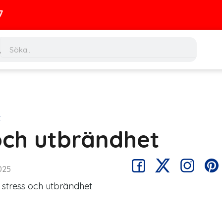
ch
Search
t
och utbrändhet
025