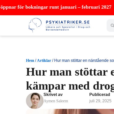
Hoppa
r bokningar runt januari – februari 2027
till
Sear
innehåll
Hem
/
Artiklar
/
Hur man stöttar en närstående 
Hur man stöttar 
kämpar med dro
Skrivet av
Publicerad
Aymen Saleem
juli 29, 2025