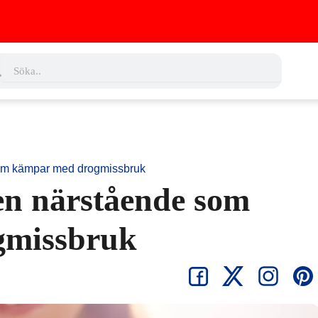
ch
Search
som kämpar med drogmissbruk
en närstående som
gmissbruk