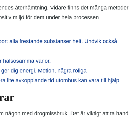
tåendes återhämtning. Vidare finns det många metoder
ositiv miljö för dem under hela processen.
a bort alla frestande substanser helt. Undvik också
ler hälsosamma vanor.
m ger dig energi. Motion, några roliga
era lite avkopplande tid utomhus kan vara till hjälp.
rar
om någon med drogmissbruk. Det är viktigt att ta hand