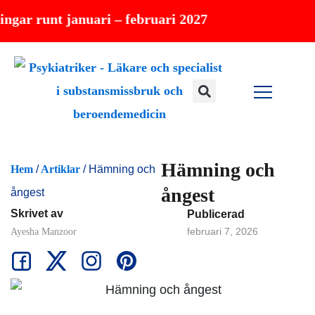
Hoppa
nt januari – februari 2027
till
innehåll
Hämning och
Hem
/
Artiklar
/
Hämning och
ångest
ångest
Skrivet av
Publicerad
februari 7, 2026
Ayesha Manzoor