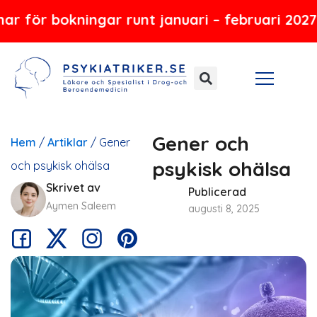
Hoppa
 bokningar runt januari – februari 2027
till
innehåll
Gener och
Hem
/
Artiklar
/
Gener
psykisk ohälsa
och psykisk ohälsa
Skrivet av
Publicerad
Aymen Saleem
augusti 8, 2025