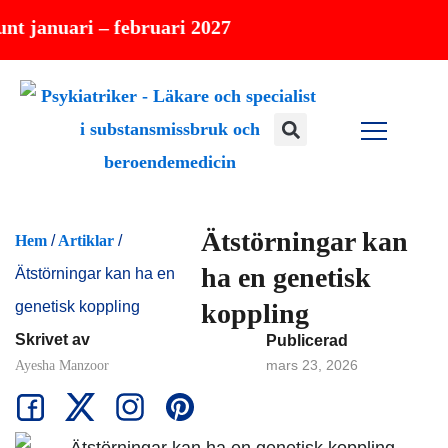
Hoppa
ari – februari 2027
till
innehåll
Ätstörningar kan
Hem
/
Artiklar
/
ha en genetisk
Ätstörningar kan ha en
genetisk koppling
koppling
Skrivet av
Publicerad
mars 23, 2026
Ayesha Manzoor