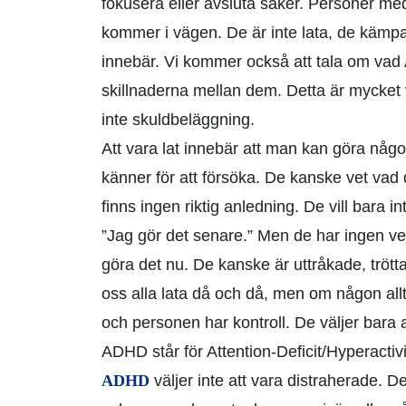
fokusera eller avsluta saker. Personer m
kommer i vägen. De är inte lata, de kämpa
innebär. Vi kommer också att tala om vad
skillnaderna mellan dem. Detta är mycket
inte skuldbeläggning.
Att vara lat innebär att man kan göra något
känner för att försöka. De kanske vet vad 
finns ingen riktig anledning. De vill bara in
”Jag gör det senare.” Men de har ingen ver
göra det nu. De kanske är uttråkade, trötta
oss alla lata då och då, men om någon allt
och personen har kontroll. De väljer bara a
ADHD står för
Attention-Deficit/Hyperactiv
ADHD
väljer inte att vara distraherade. De