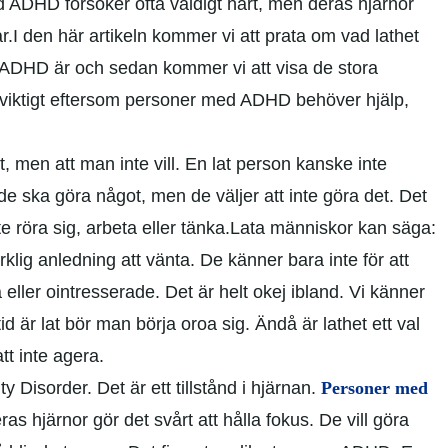
ed
ADHD
försöker ofta väldigt hårt, men deras hjärnor
r.
I den här artikeln kommer vi att prata om vad lathet
 ADHD är och sedan kommer vi att visa de stora
 viktigt eftersom personer med ADHD behöver hjälp,
, men att man inte vill. En lat person kanske inte
de ska göra något, men de väljer att inte göra det. Det
te röra sig, arbeta eller tänka.
Lata människor kan säga:
klig anledning att vänta. De känner bara inte för att
 eller ointresserade. Det är helt okej ibland. Vi känner
id är lat bör man börja oroa sig.
Ändå är lathet ett val
tt inte agera.
ity Disorder
. Det är ett tillstånd i hjärnan.
Personer med
ras hjärnor gör det svårt att hålla fokus. De vill göra