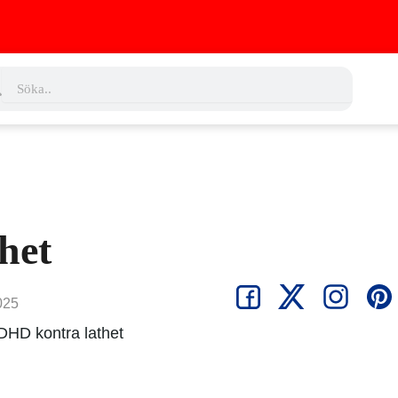
ch
Search
het
025