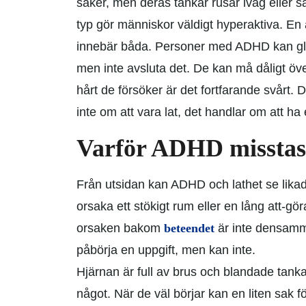
saker, men deras tankar rusar iväg eller s
typ gör människor väldigt hyperaktiva. En
innebär båda.
Personer med ADHD kan glöm
men inte avsluta det. De kan må dåligt öv
hårt de försöker är det fortfarande svårt.
D
inte om att vara lat, det handlar om att ha
Varför ADHD misstas 
Från utsidan kan ADHD och lathet se likad
orsaka ett stökigt rum eller en lång att-gör
orsaken bakom
beteendet
är inte densamm
påbörja en uppgift, men kan inte.
Hjärnan är full av brus och blandade tankar.
något. När de väl börjar kan en liten sak 