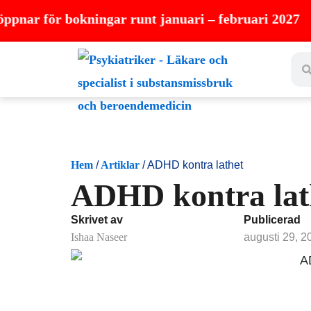
Hoppa
r bokningar runt januari – februari 2027
till
Sear
innehåll
Hem
/
Artiklar
/
ADHD kontra lathet
ADHD kontra lat
Skrivet av
Publicerad
Ishaa Naseer
augusti 29, 2