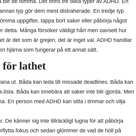
å blir de tomma. Det finns tre olika typer av ADHD. En
 annan typ gör dem mest distraherade. En tredje typ
ma uppgifter, tappa bort saker eller påbörja något
er detta. Många försöker väldigt hårt men oavsett hur
et är det som är grejen, det är inget val. ADHD handlar
 en hjärna som fungerar på ett annat sätt.
för lathet
ana ut. Båda kan leda till missade deadlines. Båda kan
a-lista. Båda kan innebära att saker inte blir gjorda. Men
a. En person med ADHD kan sitta i timmar och vilja
 De känner sig inte tillräckligt lugna för att påbörja
förflytta fokus och sedan glömmer de vad de höll på