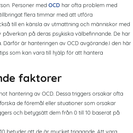
rson. Personer med
OCD
har ofta problem med
tillbringat flera timmar med att utföra
ckså till en känsla av utmattning och människor med
iv påverkan på deras psykiska välbefinnande. De har
ska. Därför är hanteringen av OCD avgörande.I den här
ips som kan vara till hjälp för att hantera
nde faktorer
eg mot hantering av OCD. Dessa triggers orsakar ofta
forska de föremål eller situationer som orsakar
iggers och betygsätt dem från 0 till 10 baserat på
 10 betyder att de är mycket triggande. Att vara