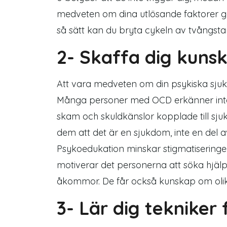
medveten om dina utlösande faktorer g
så sätt kan du bryta cykeln av tvångst
2- Skaffa dig kun
Att vara medveten om din psykiska sjukd
Många personer med OCD erkänner inte a
skam och skuldkänslor kopplade till sju
dem att det är en sjukdom, inte en del a
Psykoedukation
minskar stigmatisering
motiverar det personerna att söka hjäl
åkommor. De får också kunskap om oli
3- Lär dig tekniker