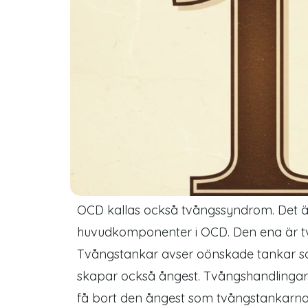
OCD
kallas också tvångssyndrom. Det är
huvudkomponenter i OCD. Den ena är tv
Tvångstankar avser oönskade tankar so
skapar också ångest. Tvångshandlingar 
få bort den ångest som tvångstankarn