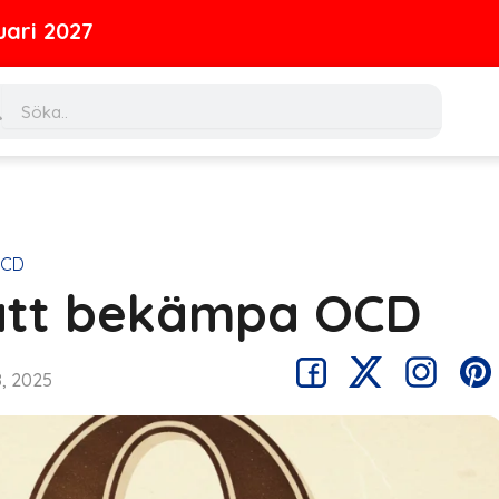
ch
Search
OCD
r att bekämpa OCD
, 2025