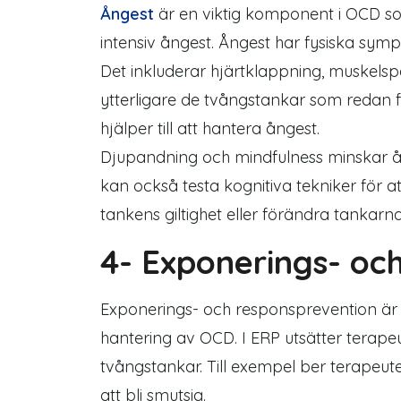
Ångest
är en viktig komponent i OCD so
intensiv ångest. Ångest har fysiska sy
Det inkluderar hjärtklappning, muskels
ytterligare de tvångstankar som redan fi
hjälper till att hantera ångest.
Djupandning och mindfulness minskar ån
kan också testa kognitiva tekniker för a
tankens giltighet eller förändra tankarna
4- Exponerings- oc
Exponerings- och responsprevention är 
hantering av
OCD
. I ERP utsätter terap
tvångstankar. Till exempel ber terapeuten
att bli smutsig.