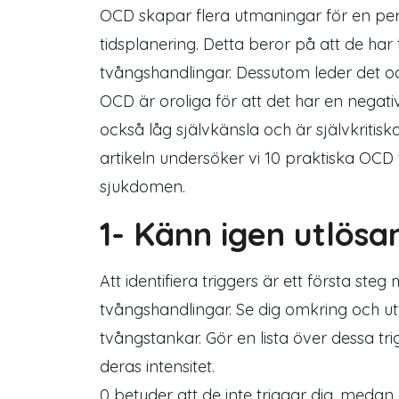
OCD skapar flera utmaningar för en pe
tidsplanering. Detta beror på att de har 
tvångshandlingar. Dessutom leder det o
OCD är oroliga för att det har en negat
också låg självkänsla och är självkriti
artikeln undersöker vi 10 praktiska OCD t
sjukdomen.
1- Känn igen utlösa
Att identifiera triggers är ett första st
tvångshandlingar. Se dig omkring och ut
tvångstankar. Gör en lista över dessa tr
deras intensitet.
0 betyder att de inte triggar dig, medan