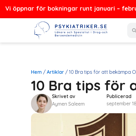
Hoppa
r för bokningar runt januari – februari 2027
till
Sear
innehåll
Hem
/
Artiklar
/
10 Bra tips för att bekämpa 
10 Bra tips fö
Skrivet av
Publicerad
september 18
Aymen Saleem