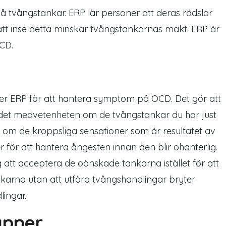
på tvångstankar. ERP lär personer att deras rädslor
att inse detta minskar tvångstankarnas makt. ERP är
OCD.
ler ERP för att hantera symptom på OCD. Det gör att
 det medvetenheten om de tvångstankar du har just
 om de kroppsliga sensationer som är resultatet av
r för att hantera ångesten innan den blir ohanterlig.
g att acceptera de oönskade tankarna istället för att
karna utan att utföra tvångshandlingar bryter
lingar.
upper