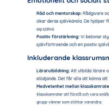
Emotionellt och socialt s
Råd och mentorskap:
Rådgivare oc
ökar deras självkänsla. De hjälper
sig själva.
Positiv förstärkning:
Vi betonar sty
självförtroende och en positiv självb
Inkluderande klassrumsm
Lärarutbildning:
Att utbilda lärare
stödjande. Det får alla att känna at
Medvetenhet mellan klasskamrate
klasskamrater att förstå och vara snäll
grupp vänner som stöttar varandra.