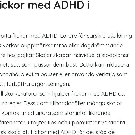
lickor med ADHD i
tötta
flickor med ADHD. Lärare får särskild utbildning
ADHD verkar ouppmärksamma eller dagdrömmande
are hos pojkar. Skolor skapar individuella stödplaner
 på ett sätt som passar dem bäst. Detta kan inkludera
llhandahålla extra pauser eller använda verktyg som
att förbättra
organiseringen
.
ill skolkuratorer
som hjälper flickor med ADHD att
strategier. Dessutom tillhandahåller många skolor
 kontakt med andra som står inför liknande
farenheter, utbyter tips och uppmuntrar varandra.
sk skola att flickor med ADHD får det stöd de