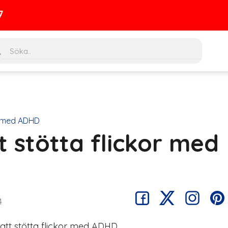
ch
Search
or med ADHD
tt stötta flickor med
4