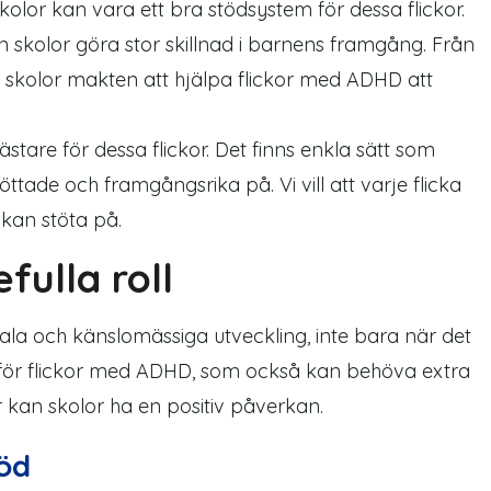
olor kan vara ett bra stödsystem för dessa flickor.
skolor göra stor skillnad i
barnens
framgång. Från
skolor
makten att hjälpa
flickor med
ADHD
att
ästare för dessa flickor. Det finns enkla sätt som
töttade och framgångsrika på. Vi vill att varje
flicka
n kan
stöta på
.
fulla roll
ciala och känslomässiga utveckling, inte bara när det
tigt för flickor med ADHD, som också kan behöva extra
kan skolor ha en positiv
påverkan.
töd