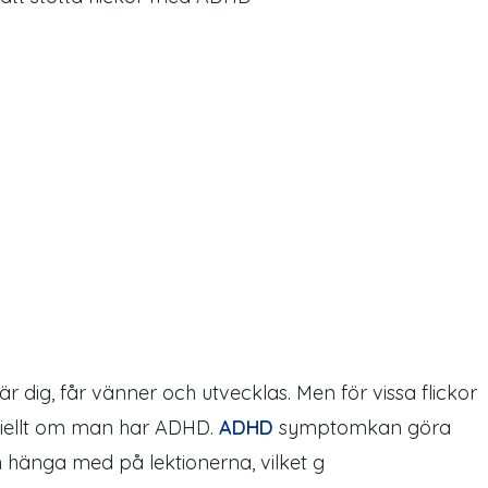
lär dig, får vänner och
utvecklas
. Men för vissa
flickor
iellt om
man
har ADHD.
ADHD
symptom
kan göra
och hänga med
på
lektionerna, vilket g