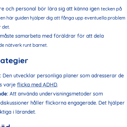
e och personal bör lära sig att känna igen
tecken
på
 Den här
guiden
hjälper dig att fånga upp eventuella problem
 det.
måste samarbeta med föräldrar för att dela
nde
nätverk runt barnet.
rategier
:
Den utvecklar personliga planer som adresserar de
s varje
flicka med ADHD
.
nde:
Att använda undervisningsmetoder som
a diskussioner håller flickorna engagerade. Det hjälper
tiga i lärandet.