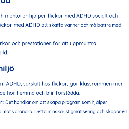
töd
h mentorer hjälper flickor med ADHD socialt och
 flickor med ADHD att
skaffa
vänner och må bättre
med
rkor och prestationer för att uppmuntra
ild.
iljö
 om ADHD, särskilt hos flickor, gör klassrummen mer
t de hör hemma och blir förstådda.
r:
Det handlar om att skapa program som hjälper
a mot varandra. Detta minskar stigmatisering och skapar en