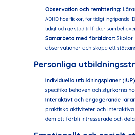
Observation och remittering:
Lärar
ADHD
hos
flickor
, för tidigt ingripande.
tidigt och
ge
stöd till
flickor
som behöver
Samarbeta med föräldrar:
Skolor 
observationer och skapa ett
stötta
Personliga utbildningsst
Individuella utbildningsplaner (IUP)
specifika behoven och styrkorna ho
Interaktivt och engagerande lära
praktiska aktiviteter och interaktiv
dem att förbli intresserade och delak