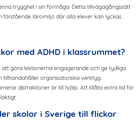
änna trygghet i sin förmåga. Detta tillvägagångssätt
ch förstående
läromiljö
där alla elever kan lyckas.
ickor med ADHD i klassrummet?
att göra lektionerna engagerande och ge tydliga
h tillhandahåller organisatoriska verktyg.
erar distraktioner är till hjälp. Att tillåta extra tid för
aktigt.
r skolor i Sverige till flickor