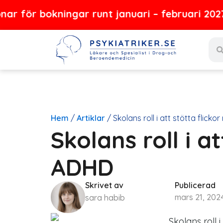
Hoppa
bokningar runt januari – februari 2027
till
Sear
innehåll
Hem
/
Artiklar
/
Skolans roll i att stötta flick
Skolans roll i a
ADHD
Skrivet av
Publicerad
mars 21, 202
sara habib