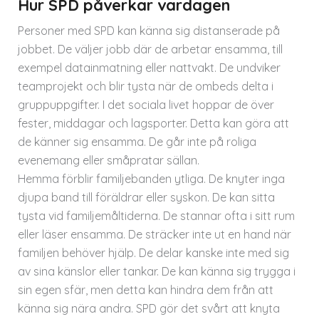
Hur SPD påverkar vardagen
Personer med SPD kan känna sig distanserade på
jobbet. De väljer jobb där de arbetar ensamma, till
exempel datainmatning eller nattvakt. De undviker
teamprojekt och blir tysta när de ombeds delta i
gruppuppgifter. I det sociala livet hoppar de över
fester, middagar och lagsporter. Detta kan göra att
de känner sig ensamma. De går inte på roliga
evenemang eller småpratar sällan.
Hemma förblir familjebanden ytliga. De knyter inga
djupa band till föräldrar eller syskon. De kan sitta
tysta vid familjemåltiderna. De stannar ofta i sitt rum
eller läser ensamma. De sträcker inte ut en hand när
familjen behöver hjälp. De delar kanske inte med sig
av sina känslor eller tankar. De kan känna sig trygga i
sin egen sfär, men detta kan hindra dem från att
känna sig nära andra. SPD gör det svårt att knyta