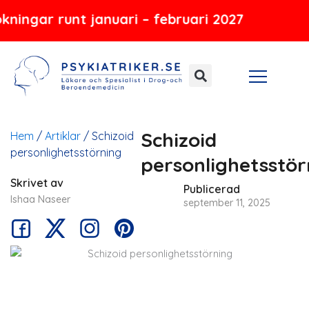
Hoppa
ar runt januari – februari 2027
till
innehåll
Schizoid
Hem
/
Artiklar
/
Schizoid
personlighetsstörning
personlighetsstör
Skrivet av
Publicerad
Ishaa Naseer
september 11, 2025