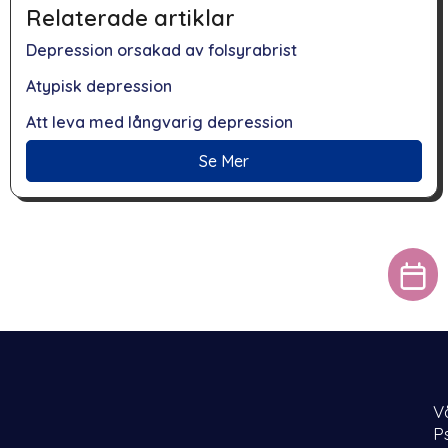
Relaterade artiklar
Depression orsakad av folsyrabrist
Atypisk depression
Att leva med långvarig depression
Se Mer
V
P