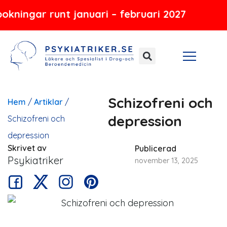
Hoppa
r runt januari – februari 2027
till
innehåll
Schizofreni och
Hem
/
Artiklar
/
depression
Schizofreni och
depression
Skrivet av
Publicerad
Psykiatriker
november 13, 2025