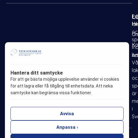
L
Psy
H
lä
oc
Om
sp
Ko
in
be
Ar
F
I
P
L
Vå
a
n
i
i
lä
Hantera ditt samtycke
oc
c
s
n
n
För att ge bästa möjliga upplevelse använder vi cookies
sp
e
t
t
k
för att lagra eller få tillgång till enhetsdata. Att neka
samtycke kan begränsa vissa funktioner.
är
b
a
e
e
me
o
g
r
d
i
o
r
e
i
Avvisa
Sv
k
a
s
n
m
t
Anpassa ›