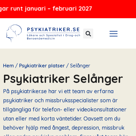
Hoppa
nuari – februari 2027
till
innehåll
Hem
/
Psykiatriker platser
/
Selånger
Psykiatriker Selånger
På psykiatriker.se har vi ett team av erfarna
psykiatriker och missbruksspecialister som är
tillgängliga för telefon- eller videokonsultationer
utan eller med korta väntetider. Oavsett om du
behöver hjälp med ångest, depression, missbruk