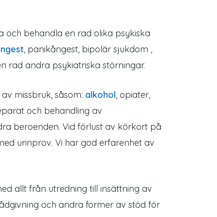
ma och behandla en rad olika psykiska
ngest
, panikångest, bipolär sjukdom ,
n rad andra psykiatriska störningar.
g av missbruk, såsom:
alkohol
, opiater,
reparat och behandling av
dra beroenden. Vid förlust av körkort på
med urinprov. Vi har god erfarenhet av
d allt från utredning till insättning av
rarådgivning och andra former av stöd för