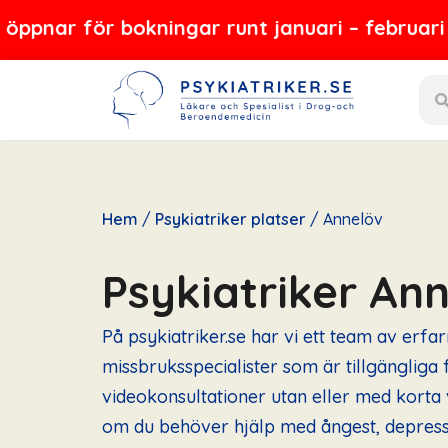
Hoppa
 bokningar runt januari – februari 2027
till
Sear
innehåll
Hem
/
Psykiatriker platser
/
Annelöv
Psykiatriker An
På psykiatriker.se har vi ett team av erfa
missbruksspecialister som är tillgängliga f
videokonsultationer utan eller med korta 
om du behöver hjälp med ångest, depressi