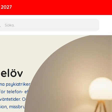
ch
Search
nelöv
rna psykiatriker och
ör telefon- eller
väntetider. Oavsett
on, missbruk eller