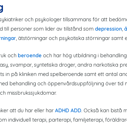
g
psykiatriker och psykologer tillsammans för att bedö
öd till personer som lider av tillstånd som
depression
,
å
rningar
, ätstörningar och psykotiska störningar samt e
bruk och
beroende
och har hög utbildning i behandlin
asy, svampar, syntetiska droger, andra narkotiska p
its in på kliniken med spelberoende samt ett antal an
ll med behandling och öppenvårdsuppföljning över tid 
och missbrukssjukdomar.
nker att du har eller har
ADHD ADD
. Också kan bistå me
om individuell terapi, parterapi, familjeterapi, föräld