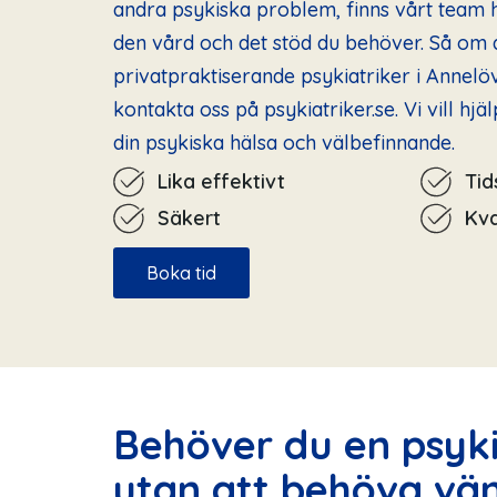
andra psykiska problem, finns vårt team h
den vård och det stöd du behöver. Så om d
privatpraktiserande psykiatriker i Annelöv
kontakta oss på psykiatriker.se. Vi vill hjä
din psykiska hälsa och välbefinnande.
Lika effektivt
Ti
Säkert
Kva
Boka tid
Behöver du en psyki
utan att behöva vä