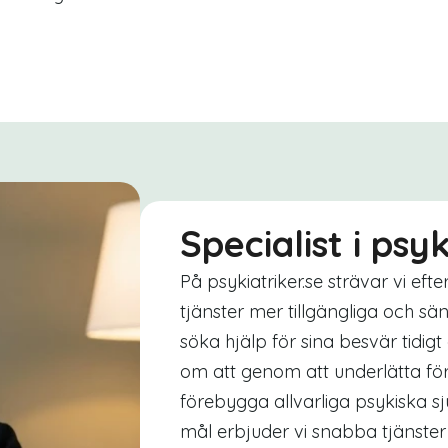
Specialist i psy
På psykiatriker.se strävar vi eft
tjänster mer tillgängliga och sä
söka hjälp för sina besvär tidigt
om att genom att underlätta för a
förebygga allvarliga psykiska s
mål erbjuder vi snabba tjänster t