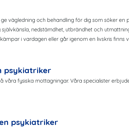
t ge vägledning och behandling för dig som söker en p
g självkänsla, nedstämdhet, utbrändhet och utmattning
mpar i vardagen eller går igenom en livskris finns vå
 psykiatriker
på våra fysiska mottagningar. Våra specialister erbju
en psykiatriker