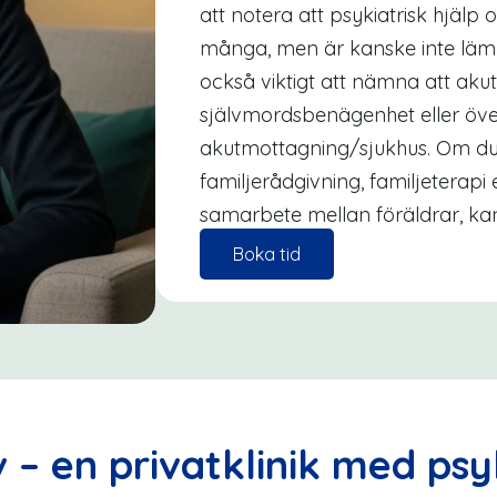
att notera att psykiatrisk hjälp 
många, men är kanske inte lämpl
också viktigt att nämna att akut
självmordsbenägenhet eller öv
akutmottagning/sjukhus. Om du
familjerådgivning, familjeterapi el
samarbete mellan föräldrar, kan 
Boka tid
 – en privatklinik med psy