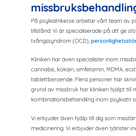
missbruksbehandlin
På psykiatriker.se arbetar vårt team av 
tillstånd. Vi är specialiserade på att ge st
tvångssyndrom (OCD),
personlighetsstö
Kliniken har även specialister inom miss
cannabis, kokain, amfetamin, MDMA, ecst
tablettberoende. Flera personer har skriv
grund av missbruk har kliniken hjälpt ti
kombinationsbehandling inom psykiatri 
Vi erbjuder även hjälp till dig som misstä
medicinering. Vi erbjuder även tjänster in