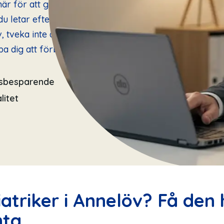
är för att ge dig
u letar efter en
, tveka inte att
lpa dig att förbättra
dsbesparende
litet
atriker i Annelöv? Få den
nta