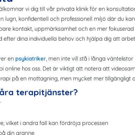
komnar vi dig till vår privata klinik för en konsultati
 en lugn, konfidentiell och professionell miljö där du
jupare kontakt, uppmärksamhet och en mer fokuserad 
 efter dina individuella behov och hjälpa dig att arb
ver en
psykiatriker
, men inte vill stå i långa väntelist
online hos oss. Det är viktigt att notera att videosa
sterapi på en mottagning, men mycket mer tillgängligt
våra terapitjänster?
r
e, vilket i andra fall kan fördröja processen
 på din granne