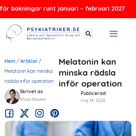
Hoppa
ngar runt januari – februari 2027
till
innehåll
Melatonin kan
Hem
/
Artiklar
/
minska rädsla
Melatonin kan minska
rädsla inför operation
inför operation
Skrivet av
Publicerad
Ishaa Naseer
maj 14, 2026