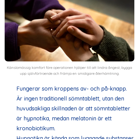
Känslomässig komfort före operationen hjälper till att lindra ångest, bygga
upp självförtroende och främja en smidigare återhämtning.
Fungerar som kroppens av- och på-knapp.
Är ingen traditionell sömntablett, utan den
huvudsakliga skillnaden är att sömntabletter
är hypnotika, medan melatonin är ett
kronobiotikum.
Hypnotika är kända som lugnande substanser