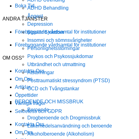
Boka Tid
ADHD Behandling
Ångest
ANDRA TJÄNSTER
Depression
Förebyggande vårdsamtal för institutioner
Bipolär Sjukdom
Insomni och sömnsvårigheter
Förebyggande vårdsamtal för institutioner
Personlighetsstörningar
Psykos och Psykossjukdomar
OM OSS
Utbrändhet och utmattning
Kontakta Oss
Ätstörningar
Om Oss
Posttraumatiskt stressyndrom (PTSD)
Artiklar
OCD och Tvångstankar
Öppettider
BEROENDE OCH MISSBRUK
Vanliga frågor
Beroende
Sekretess och GDPR
Drogberoende och Drogmissbruk
Kontakta Oss
Läkemedelsanvändning och beroende
Om Oss
Alkoholberoende (Alkoholism)