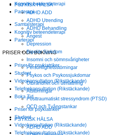
Kognitiv beteendeterapi
PSYKISK HÄLSA
Parterapi
ADHD ADD
ADHD Utrending
Samtalsterapi
ADHD Behandling
Kognitiv beteendeterapi
Ångest
Parterapi
Depression
Bipolär Sjukdom
PRISER OCH BOKNING
Insomni och sömnsvårigheter
Priser för psykiatriker
Personlighetsstörningar
Student
Psykos och Psykossjukdomar
Videokonsultation (Rikstäckande)
Utbrändhet och utmattning
Telefonkonsultation (Rikstäckande)
Ätstörningar
Boka Tid
Posttraumatiskt stressyndrom (PTSD)
OCD och Tvångstankar
Priser för psykiatriker
Student
PSYKISK HÄLSA
Videokonsultation (Rikstäckande)
ADHD ADD
Telefonkonsultation (Rikstäckande)
ADHD Utrending