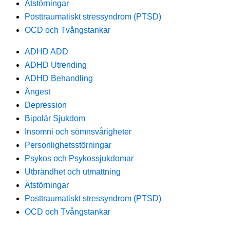
Ätstörningar
Posttraumatiskt stressyndrom (PTSD)
OCD och Tvångstankar
ADHD ADD
ADHD Utrending
ADHD Behandling
Ångest
Depression
Bipolär Sjukdom
Insomni och sömnsvårigheter
Personlighetsstörningar
Psykos och Psykossjukdomar
Utbrändhet och utmattning
Ätstörningar
Posttraumatiskt stressyndrom (PTSD)
OCD och Tvångstankar