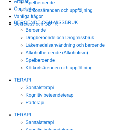
Artiklar
Spelberoende
Öppettider
Körkortsärenden och uppföljning
Vanliga frågor
BEROENDE OCH MISSBRUK
Sekretess och GDPR
Beroende
Drogberoende och Drogmissbruk
Läkemedelsanvändning och beroende
Alkoholberoende (Alkoholism)
Spelberoende
Körkortsärenden och uppföljning
TERAPI
Samtalsterapi
Kognitiv beteendeterapi
Parterapi
TERAPI
Samtalsterapi
Kognitiv beteendeterapi