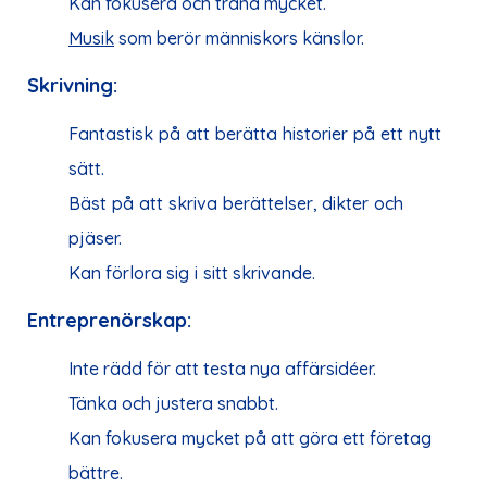
Kan fokusera och träna mycket.
Musik
som berör människors känslor.
Skrivning:
Fantastisk
på
att
berätta
historier
på
ett
nytt
sätt.
Bäst
på
att
skriva
berättelser
,
dikter
och
pjäser.
Kan
förlora sig
i
sitt
skrivande.
Entreprenörskap:
Inte rädd för att
testa
nya affärsidéer.
Tänka
och justera snabbt.
Kan fokusera
mycket
på att göra ett företag
bättre.