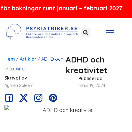
Hoppa
ningar runt januari – februari 2027
till
innehåll
ADHD och
Hem
/
Artiklar
/
ADHD och
kreativitet
kreativitet
Skrivet av
Publicerad
Aymen Saleem
mars 19, 2024