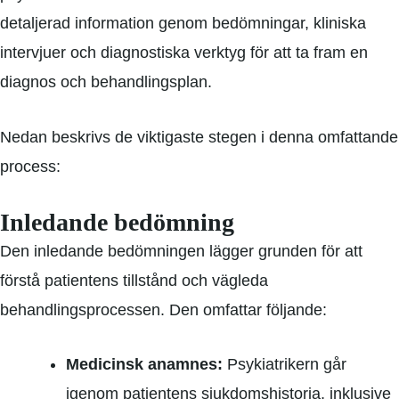
detaljerad information genom bedömningar, kliniska
intervjuer och diagnostiska verktyg för att ta fram en
diagnos och behandlingsplan.
Nedan beskrivs de viktigaste stegen i denna omfattande
Hantera ditt samtycke
För att ge bästa möjliga upplevelse använder vi cookies
process:
för att lagra eller få tillgång till enhetsdata. Att neka
samtycke kan begränsa vissa funktioner.
Nödvändiga
Inledande bedömning
Inställningar
Den inledande bedömningen lägger grunden för att
Statistik
förstå patientens tillstånd och vägleda
Marknadsföring
behandlingsprocessen. Den omfattar följande:
Medicinsk anamnes:
Psykiatrikern går
igenom patientens sjukdomshistoria, inklusive