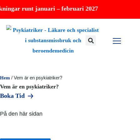
Hoppa
nt januari – februari 2027
till
innehåll
Hem
/
Vem är en psykiatriker?
Vem är en psykiatriker?
Boka Tid
På den här sidan