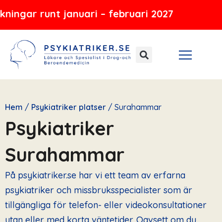
Hoppa
 januari – februari 2027
till
innehåll
Hem
/
Psykiatriker platser
/
Surahammar
Psykiatriker
Surahammar
På psykiatriker.se har vi ett team av erfarna
psykiatriker och missbruksspecialister som är
tillgängliga för telefon- eller videokonsultationer
utan eller med korta väntetider. Oavsett om du