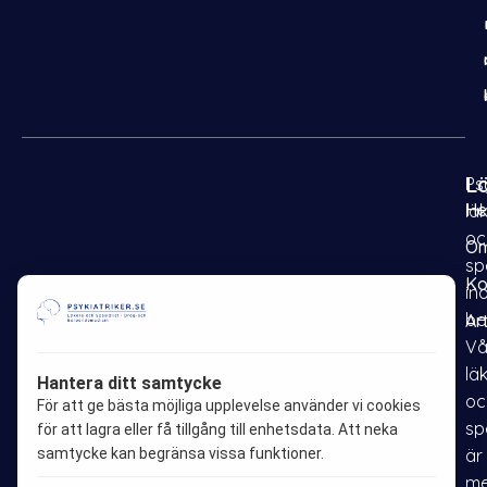
L
Psy
H
lä
oc
Om
sp
Ko
in
be
Ar
F
I
P
L
Vå
a
n
i
i
lä
Hantera ditt samtycke
oc
c
s
n
n
För att ge bästa möjliga upplevelse använder vi cookies
sp
e
t
t
k
för att lagra eller få tillgång till enhetsdata. Att neka
samtycke kan begränsa vissa funktioner.
är
b
a
e
e
me