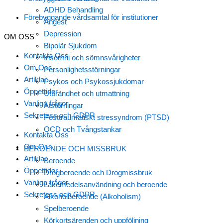
ADHD Behandling
Förebyggande vårdsamtal för institutioner
Ångest
Depression
OM OSS
Bipolär Sjukdom
Kontakta Oss
Insomni och sömnsvårigheter
Om Oss
Personlighetsstörningar
Artiklar
Psykos och Psykossjukdomar
Öppettider
Utbrändhet och utmattning
Vanliga frågor
Ätstörningar
Sekretess och GDPR
Posttraumatiskt stressyndrom (PTSD)
OCD och Tvångstankar
Kontakta Oss
Om Oss
BEROENDE OCH MISSBRUK
Artiklar
Beroende
Öppettider
Drogberoende och Drogmissbruk
Vanliga frågor
Läkemedelsanvändning och beroende
Sekretess och GDPR
Alkoholberoende (Alkoholism)
Spelberoende
Körkortsärenden och uppföljning