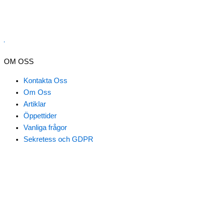
er
OM OSS
Kontakta Oss
Om Oss
Artiklar
Öppettider
Vanliga frågor
Nödvändiga
Sekretess och GDPR
Inställningar
Statistik
Marknadsföring
Klicka här för att boka tid