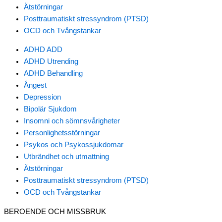
Ätstörningar
Posttraumatiskt stressyndrom (PTSD)
OCD och Tvångstankar
ADHD ADD
ADHD Utrending
ADHD Behandling
Ångest
Depression
Bipolär Sjukdom
Insomni och sömnsvårigheter
Personlighetsstörningar
Psykos och Psykossjukdomar
Utbrändhet och utmattning
Ätstörningar
Posttraumatiskt stressyndrom (PTSD)
OCD och Tvångstankar
BEROENDE OCH MISSBRUK