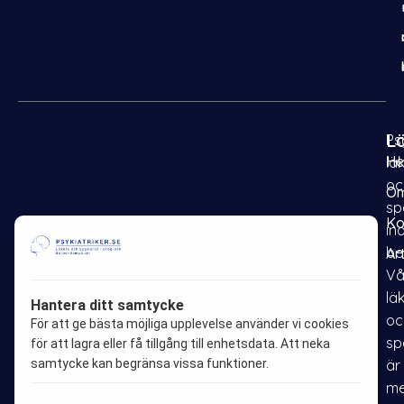
L
Psy
H
lä
oc
Om
sp
Ko
in
be
Ar
F
I
P
L
Vå
a
n
i
i
lä
Hantera ditt samtycke
oc
c
s
n
n
För att ge bästa möjliga upplevelse använder vi cookies
sp
e
t
t
k
för att lagra eller få tillgång till enhetsdata. Att neka
samtycke kan begränsa vissa funktioner.
är
b
a
e
e
me
o
g
r
d