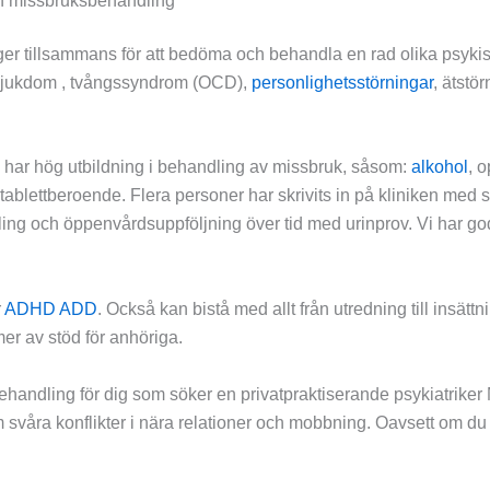
och missbruksbehandling
ger tillsammans för att bedöma och behandla en rad olika psykiska
 sjukdom , tvångssyndrom (OCD),
personlighetsstörningar
, ätstö
har hög utbildning i behandling av missbruk, såsom:
alkohol
, 
tablettberoende. Flera personer har skrivits in på kliniken med 
ndling och öppenvårdsuppföljning över tid med urinprov. Vi har 
r
ADHD ADD
. Också kan bistå med allt från utredning till insätt
mer av stöd för anhöriga.
behandling för dig som söker en privatpraktiserande psykiatrike
svåra konflikter i nära relationer och mobbning. Oavsett om du 