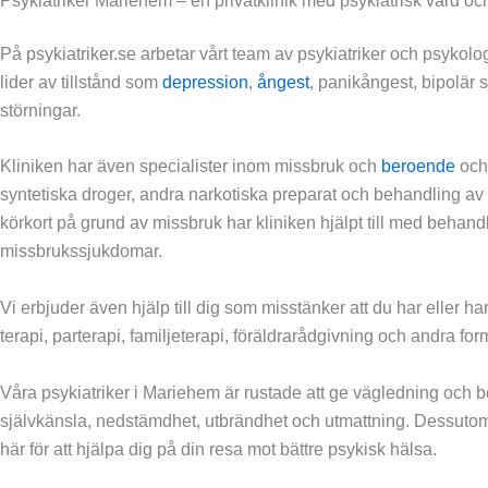
Psykiatriker Mariehem – en privatklinik med psykiatrisk vård 
På psykiatriker.se arbetar vårt team av psykiatriker och psykolo
lider av tillstånd som
depression
,
ångest
, panikångest, bipolär
störningar.
Kliniken har även specialister inom missbruk och
beroende
och 
syntetiska droger, andra narkotiska preparat och behandling av 
körkort på grund av missbruk har kliniken hjälpt till med beha
missbrukssjukdomar.
Vi erbjuder även hjälp till dig som misstänker att du har eller ha
terapi, parterapi, familjeterapi, föräldrarådgivning och andra for
Våra psykiatriker i Mariehem är rustade att ge vägledning och 
självkänsla, nedstämdhet, utbrändhet och utmattning. Dessutom 
här för att hjälpa dig på din resa mot bättre psykisk hälsa.