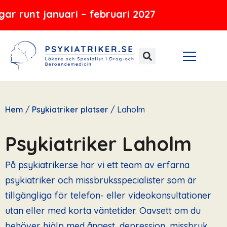
Hoppa
anuari – februari 2027
till
innehåll
Hem
/
Psykiatriker platser
/
Laholm
Psykiatriker Laholm
På psykiatriker.se har vi ett team av erfarna
psykiatriker och missbruksspecialister som är
tillgängliga för telefon- eller videokonsultationer
utan eller med korta väntetider. Oavsett om du
behöver hjälp med ångest, depression, missbruk