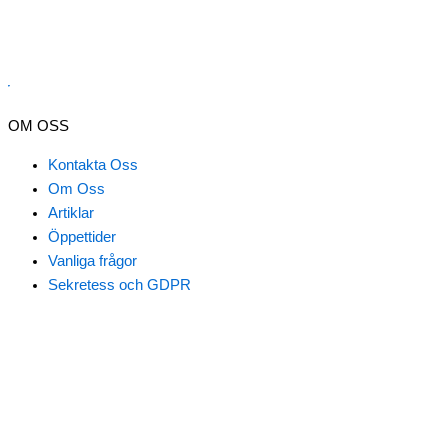
er
OM OSS
Kontakta Oss
Om Oss
Artiklar
Öppettider
Vanliga frågor
Nödvändiga
Sekretess och GDPR
Inställningar
Statistik
Marknadsföring
Klicka här för att boka tid