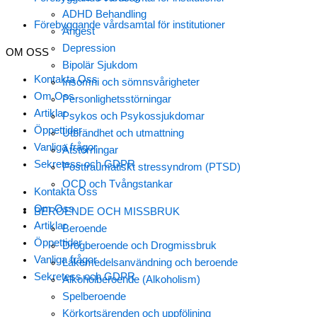
ADHD Behandling
Förebyggande vårdsamtal för institutioner
Ångest
Depression
OM OSS
Bipolär Sjukdom
Kontakta Oss
Insomni och sömnsvårigheter
Om Oss
Personlighetsstörningar
Artiklar
Psykos och Psykossjukdomar
Öppettider
Utbrändhet och utmattning
Vanliga frågor
Ätstörningar
Sekretess och GDPR
Posttraumatiskt stressyndrom (PTSD)
OCD och Tvångstankar
Kontakta Oss
Om Oss
BEROENDE OCH MISSBRUK
Artiklar
Beroende
Öppettider
Drogberoende och Drogmissbruk
Vanliga frågor
Läkemedelsanvändning och beroende
Sekretess och GDPR
Alkoholberoende (Alkoholism)
Spelberoende
Körkortsärenden och uppföljning