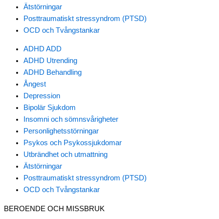
Ätstörningar
Posttraumatiskt stressyndrom (PTSD)
OCD och Tvångstankar
ADHD ADD
ADHD Utrending
ADHD Behandling
Ångest
Depression
Bipolär Sjukdom
Insomni och sömnsvårigheter
Personlighetsstörningar
Psykos och Psykossjukdomar
Utbrändhet och utmattning
Ätstörningar
Posttraumatiskt stressyndrom (PTSD)
OCD och Tvångstankar
BEROENDE OCH MISSBRUK