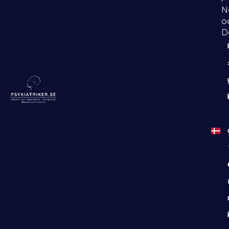
N
o
D