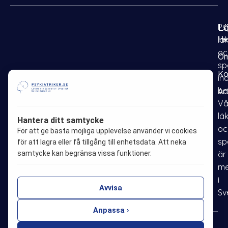
L
Psy
H
lä
oc
Om
sp
Ko
in
be
Ar
F
I
P
L
Vå
a
n
i
i
lä
Hantera ditt samtycke
oc
c
s
n
n
För att ge bästa möjliga upplevelse använder vi cookies
sp
e
t
t
k
för att lagra eller få tillgång till enhetsdata. Att neka
samtycke kan begränsa vissa funktioner.
är
b
a
e
e
me
o
g
r
d
i
o
r
e
i
Avvisa
Sv
k
a
s
n
m
t
Anpassa ›