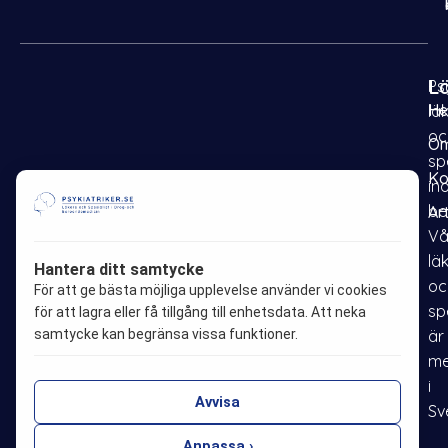
L
Psy
H
lä
oc
Om
sp
Ko
in
be
Ar
F
I
P
L
Vå
a
n
i
i
lä
Hantera ditt samtycke
oc
c
s
n
n
För att ge bästa möjliga upplevelse använder vi cookies
sp
e
t
t
k
för att lagra eller få tillgång till enhetsdata. Att neka
samtycke kan begränsa vissa funktioner.
är
b
a
e
e
me
o
g
r
d
i
o
r
e
i
Avvisa
Sv
k
a
s
n
Anpassa ›