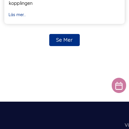
kopplingen
Läs mer...
Se Mer
V