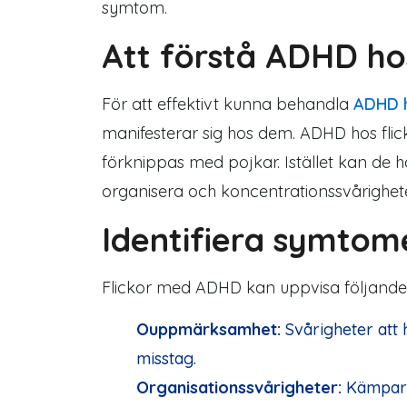
symtom.
Att förstå ADHD hos
För att effektivt kunna behandla
ADHD h
manifesterar sig hos dem. ADHD hos flick
förknippas med pojkar. Istället kan de
organisera och koncentrationssvårighete
Identifiera symtom
Flickor med ADHD kan uppvisa följand
Ouppmärksamhet:
Svårigheter att h
misstag.
Organisationssvårigheter:
Kämpar m