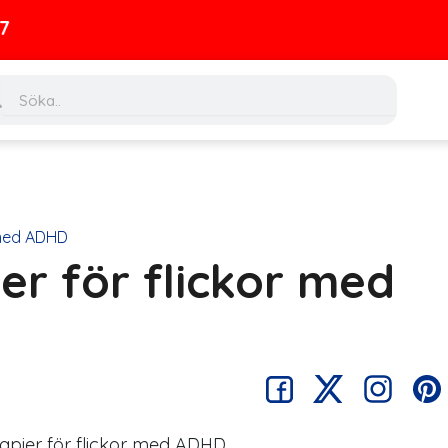
ch
Search
 med ADHD
er för flickor med