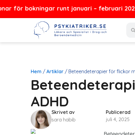
Hoppa
bokningar runt januari – februari 2027
till
Sear
innehåll
Hem
/
Artiklar
/
Beteendeterapier för flickor
Beteendeterapi
ADHD
Skrivet av
Publicerad
juli 4, 2025
sara habib