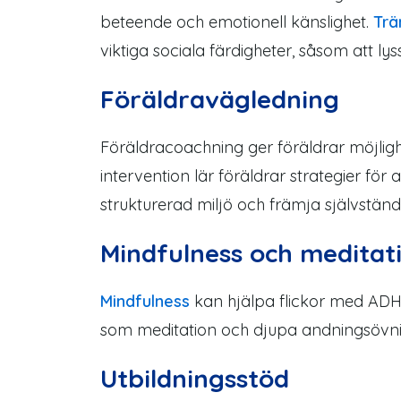
beteende och emotionell känslighet.
Trä
viktiga sociala färdigheter, såsom att ly
Föräldravägledning
Föräldracoachning ger föräldrar möjligh
intervention lär föräldrar strategier fö
strukturerad miljö och främja självständ
Mindfulness och meditat
Mindfulness
kan hjälpa flickor med ADHD
som meditation och djupa andningsövnin
Utbildningsstöd